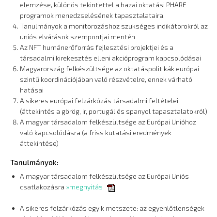
elemzése, különös tekintettel a hazai oktatási PHARE
programok menedzselésének tapasztalataira.
Tanulmányok a monitorozáshoz szükséges indikátorokról az
uniós elvárások szempontjai mentén
Az NFT humánerőforrás fejlesztési projektjei és a
társadalmi kirekesztés elleni akcióprogram kapcsolódásai
Magyarország felkészültsége az oktatáspolitikák európai
szintű koordinációjában való részvételre, ennek várható
hatásai
A sikeres európai felzárkózás társadalmi feltételei
(áttekintés a görög, ir, portugál és spanyol tapasztalatokról)
A magyar társadalom felkészültsége az Európai Unióhoz
való kapcsolódásra (a friss kutatási eredmények
áttekintése)
Tanulmányok:
A magyar társadalom felkészültsége az Európai Uniós
csatlakozásra
»megnyitás
A sikeres felzárkózás egyik metszete: az egyenlőtlenségek