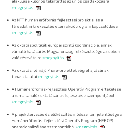
alakulása különös tekintettel az uniós csatlakozásra
»megnyitás
Az NFT humán erőforrás fejlesztési projektjei és a
társadalmi kirekesztés elleni akcióprogram kapcsolódásai
»megnyitás
Az oktatáspolitikák európai szintű koordinációja, ennek
várható hatásai és Magyarország felkészültsége az ebben
való részvételre
»megnyitás
Az oktatási témájú Phare-projektek végrehajtásának
tapasztalatai
»megnyitás
A Humánerőforrás-fejlesztési Operatív Program értékelése
a roma tanulók oktatásának fejlesztése szempontjából
»megnyitás
A projekttervezés és előkészítés módszertani jelentősége a
Humánerőforrás-fejlesztési Operatív Program (HEF OP)
operacionalizálása szempontjából
»megnyitás