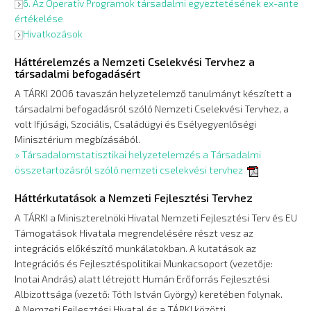
6. Az Operatív Programok társadalmi egyeztetésének ex-ante
értékelése
Hivatkozások
Háttérelemzés a Nemzeti Cselekvési Tervhez a
társadalmi befogadásért
A TÁRKI 2006 tavaszán helyzetelemző tanulmányt készített a
társadalmi befogadásról szóló Nemzeti Cselekvési Tervhez, a
volt Ifjúsági, Szociális, Családügyi és Esélyegyenlőségi
Minisztérium megbízásából.
» Társadalomstatisztikai helyzetelemzés a Társadalmi
összetartozásról szóló nemzeti cselekvési tervhez
Háttérkutatások a Nemzeti Fejlesztési Tervhez
A TÁRKI a Miniszterelnöki Hivatal Nemzeti Fejlesztési Terv és EU
Támogatások Hivatala megrendelésére részt vesz az
integrációs előkészítő munkálatokban. A kutatások az
Integrációs és Fejlesztéspolitikai Munkacsoport (vezetője:
Inotai András) alatt létrejött Humán Erőforrás Fejlesztési
Albizottsága (vezető: Tóth István György) keretében folynak.
A Nemzeti Fejlesztési Hivatal és a TÁRKI közötti