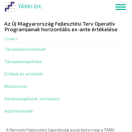
Ugrás
TÁRKI Zrt.
Toggl
a
navig
tartalomra
Az Új Magyarország Fejlesztési Terv Operatív
Programjainak horizontális ex-ante értékelése
Címlap
>
Társadalomszerkezet
Társadalompolitika
Értékek és attitűdök
Módszertan
Hatásvizsgálatok, szimuláció
Adatfelvételek
A Nemzeti Fejlesztési Ügynökség azzal bízta meg a TÁRKI