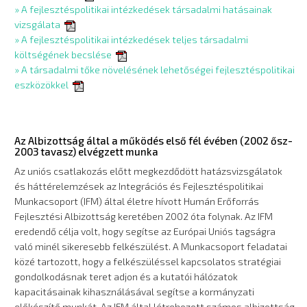
» A fejlesztéspolitikai intézkedések társadalmi hatásainak
vizsgálata
» A fejlesztéspolitikai intézkedések teljes társadalmi
költségének becslése
» A társadalmi tőke növelésének lehetőségei fejlesztéspolitikai
eszközökkel
Az Albizottság által a működés első fél évében (2002 ősz-
2003 tavasz) elvégzett munka
Az uniós csatlakozás előtt megkezdődött hatázsvizsgálatok
és háttérelemzések az Integrációs és Fejlesztéspolitikai
Munkacsoport (IFM) által életre hívott Humán Erőforrás
Fejlesztési Albizottság keretében 2002 óta folynak. Az IFM
eredendő célja volt, hogy segítse az Európai Uniós tagságra
való minél sikeresebb felkészülést. A Munkacsoport feladatai
közé tartozott, hogy a felkészüléssel kapcsolatos stratégiai
gondolkodásnak teret adjon és a kutatói hálózatok
kapacitásainak kihasználásával segítse a kormányzati
előkészítő munkát. Az IFM által létrehozott számos albizottság