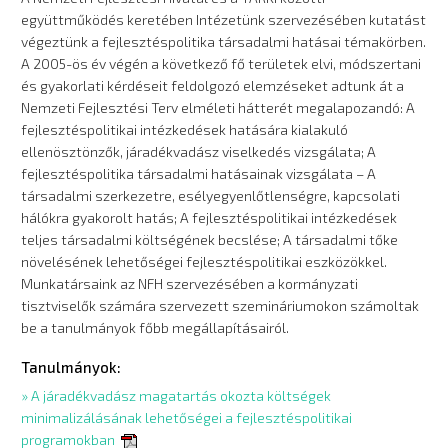
együttműködés keretében Intézetünk szervezésében kutatást
végeztünk a fejlesztéspolitika társadalmi hatásai témakörben.
A 2005-ös év végén a következő fő területek elvi, módszertani
és gyakorlati kérdéseit feldolgozó elemzéseket adtunk át a
Nemzeti Fejlesztési Terv elméleti hátterét megalapozandó: A
fejlesztéspolitikai intézkedések hatására kialakuló
ellenösztönzők, járadékvadász viselkedés vizsgálata; A
fejlesztéspolitika társadalmi hatásainak vizsgálata – A
társadalmi szerkezetre, esélyegyenlőtlenségre, kapcsolati
hálókra gyakorolt hatás; A fejlesztéspolitikai intézkedések
teljes társadalmi költségének becslése; A társadalmi tőke
növelésének lehetőségei fejlesztéspolitikai eszközökkel.
Munkatársaink az NFH szervezésében a kormányzati
tisztviselők számára szervezett szemináriumokon számoltak
be a tanulmányok főbb megállapításairól.
Tanulmányok:
» A járadékvadász magatartás okozta költségek
minimalizálásának lehetőségei a fejlesztéspolitikai
programokban