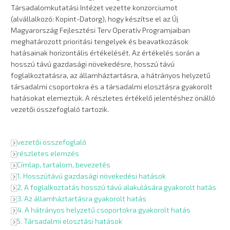
Társadalomkutatási Intézet vezette konzorciumot
(alvállalkozó: Kopint-Datorg), hogy készítse el az Új
Magyarország Fejlesztési Terv Operatív Programjaiban
meghatározott prioritási tengelyek és beavatkozások
hatásainak horizontális értékelését. Az értékelés során a
hosszú távú gazdasági növekedésre, hosszú távú
foglalkoztatásra, az államháztartásra, a hátrányos helyzetű
társadalmi csoportokra és a társadalmi elosztásra gyakorolt
hatásokat elemeztük. A részletes értékelő jelentéshez önálló
vezetői összefoglaló tartozik.
vezetői összefoglaló
részletes elemzés
Címlap, tartalom, bevezetés
1. Hosszútávú gazdasági növekedési hatások
2. A foglalkoztatás hosszú távú alakulására gyakorolt hatás
3. Az államháztartásra gyakorolt hatás
4. A hátrányos helyzetű csoportokra gyakorolt hatás
5. Társadalmi elosztási hatások