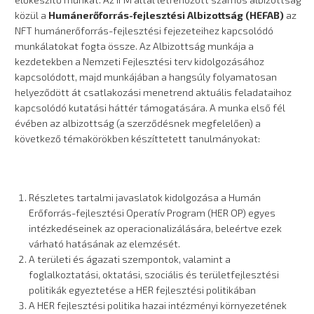
közül a
Humánerőforrás-fejlesztési Albizottság (HEFAB)
az
NFT humánerőforrás-fejlesztési fejezeteihez kapcsolódó
munkálatokat fogta össze. Az Albizottság munkája a
kezdetekben a Nemzeti Fejlesztési terv kidolgozásához
kapcsolódott, majd munkájában a hangsúly folyamatosan
helyeződött át csatlakozási menetrend aktuális feladataihoz
kapcsolódó kutatási háttér támogatására. A munka első fél
évében az albizottság (a szerződésnek megfelelően) a
következő témakörökben készíttetett tanulmányokat:
Részletes tartalmi javaslatok kidolgozása a Humán
Erőforrás-fejlesztési Operatív Program (HER OP) egyes
intézkedéseinek az operacionalizálására, beleértve ezek
várható hatásának az elemzését.
A területi és ágazati szempontok, valamint a
foglalkoztatási, oktatási, szociális és területfejlesztési
politikák egyeztetése a HER fejlesztési politikában
A HER fejlesztési politika hazai intézményi környezetének