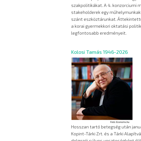
szakpolitikákat. A 4. konzorciumi
stakeholderek egy műhelymunkaker
szánt eszköztárunkat. Áttekintet
a korai gyermekkori oktatási polit
legfontosabb eredményeit.
Kolosi Tamás 1946-2026
Hosszan tartó betegség után január
Kopint-Tárki Zrt. és a Tárki Alapít
dolgozói súlyos veszteségként éli