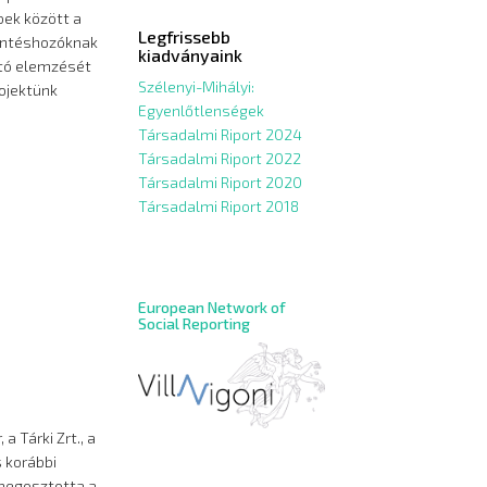
bek között a
Legfrissebb
döntéshozóknak
kiadványaink
ító elemzését
Szélenyi-Mihályi:
rojektünk
Egyenlőtlenségek
Társadalmi Riport 2024
Társadalmi Riport 2022
Társadalmi Riport 2020
Társadalmi Riport 2018
European Network of
Social Reporting
 Tárki Zrt., a
s korábbi
 megosztotta a