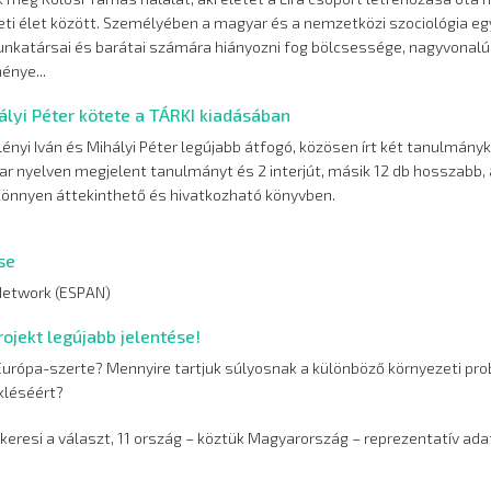
eti élet között. Személyében a magyar és a nemzetközi szociológia egy
unkatársai és barátai számára hiányozni fog bölcsessége, nagyvonal
énye...
ályi Péter kötete a TÁRKI kiadásában
nyi Iván és Mihályi Péter legújabb átfogó, közösen írt két tanulmány
ar nyelven megjelent tanulmányt és 2 interjút, másik 12 db hosszabb,
könnyen áttekinthető és hivatkozható könyvben.
se
 Network (ESPAN)
ojekt legújabb jelentése!
Európa-szerte? Mennyire tartjuk súlyosnak a különböző környezeti pr
ékléséért?
 keresi a választ, 11 ország – köztük Magyarország – reprezentatív adat