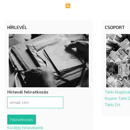
HÍRLEVÉL
CSOPORT
Hírlevél feliratkozás
Tárki Alapítv
Kopint-Tárki Z
Tárki Zrt.
Korábbi hírleveleink