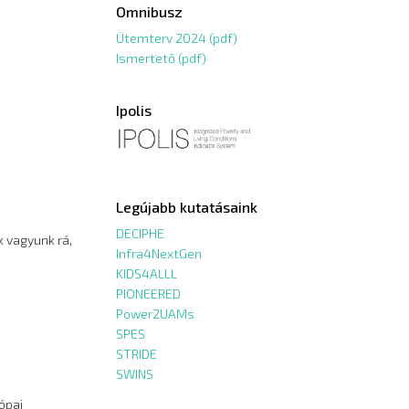
Omnibusz
Ütemterv 2024 (pdf)
Ismertető (pdf)
Ipolis
Legújabb kutatásaink
DECIPHE
k vagyunk rá,
Infra4NextGen
KIDS4ALLL
PIONEERED
Power2UAMs
SPES
STRIDE
SWINS
ópai