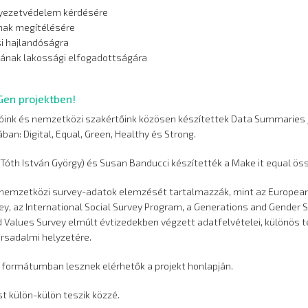
nyezetvédelem kérdésére
ának megítélésére
si hajlandóságra
ának lakossági elfogadottságára
Gen projektben!
óink és nemzetközi szakértőink közösen készítettek Data Summaries 
n: Digital, Equal, Green, Healthy és Strong.
 Tóth István György) és Susan Banducci készítették a Make it equal ös
 nemzetközi survey-adatok elemzését tartalmazzák, mint az European
vey, az International Social Survey Program, a Generations and Gender S
 Values Survey elmúlt évtizedekben végzett adatfelvételei, különös t
ársadalmi helyzetére.
 formátumban lesznek elérhetők a projekt honlapján.
t külön-külön teszik közzé.