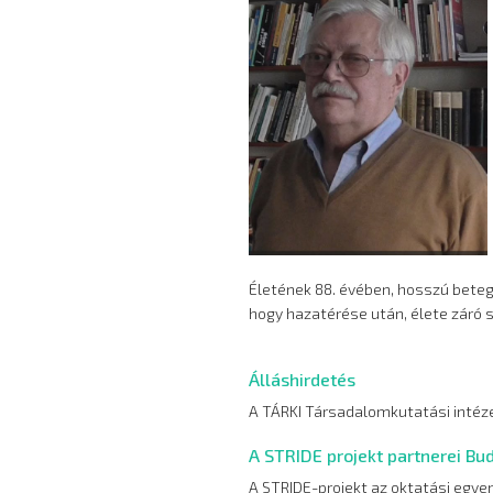
Életének 88. évében, hosszú betegs
hogy hazatérése után, élete záró
Álláshirdetés
A TÁRKI Társadalomkutatási intézet
A STRIDE projekt partnerei Bu
A STRIDE-projekt az oktatási egyen