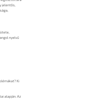
 jelentős,
úsága,
kötete,
 angol nyelvű
oblémákat? Ki
ai alapján. Az