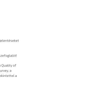
jelentéseket
szefoglalót!
 Quality of
urvey, a
ekintettel a