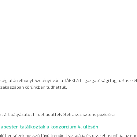
ég után elhunyt Szelényi Iván a TÁRKI Zrt. igazgatósági tagja. Büszké
 szakaszában körünkben tudhattuk.
 Zrt pályázatot hirdet adatfelvételi asszisztens pozícióra
dapesten találkoztak a konzorcium 4. ülésén
lőtlenségek hosszú távú trendjeit vizsgálja és összehasonlítja az eur