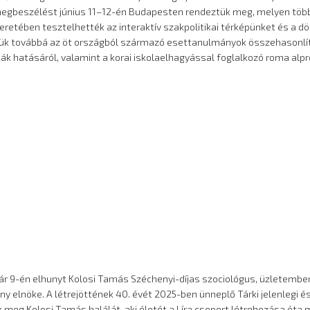
 megbeszélést június 11–12-én Budapesten rendeztük meg, melyen töb
etében tesztelhették az interaktív szakpolitikai térképünket és a 
tük továbbá az öt országból származó esettanulmányok összehasonl
ikák hatásáról, valamint a korai iskolaelhagyással foglalkozó roma alp
 9-én elhunyt Kolosi Tamás Széchenyi-díjas szociológus, üzletember, a
vány elnöke. A létrejöttének 40. évét 2025-ben ünneplő Tárki jelenlegi é
k meg Kolosi Tamás halálát, aki életét a Líra csoport létrehozása óta