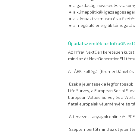
🔸 a gazdasági növekedés vs. kör
🔸 a klímapolitikák igazságosság
🔸 a klímaaktivizmusra és a fizeté
🔸 a megújuló energiák támogatás
Új adatszemlék az Infra4Next
Az Infra4NextGen keretében kutat
mind az öt NextGenerationEU témába
A TÁRKI kollégái (Bremer Dániel és
Ezek a jelentések a legfontosabb
Life Survey, a European Social Sur
European Values Survey és a World
fiatal európaiak véleményére és t
A tervezett anyagok online és PDF
Szeptembertől mind az öt jelentés