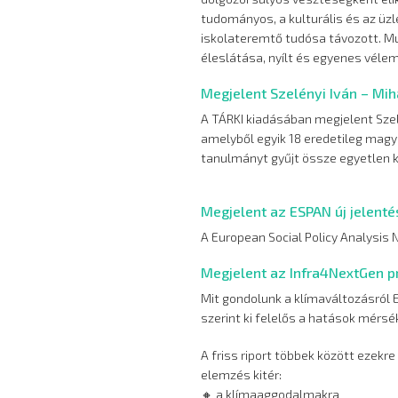
tudományos, a kulturális és az üzl
iskolateremtő tudósa távozott. M
éleslátása, nyílt és egyenes vélem
Megjelent Szelényi Iván – Mih
A TÁRKI kiadásában megjelent Szelé
amelyből egyik 18 eredetileg magy
tanulmányt gyűjt össze egyetlen 
Megjelent az ESPAN új jelenté
A European Social Policy Analysis
Megjelent az Infra4NextGen pr
Mit gondolunk a klímaváltozásról 
szerint ki felelős a hatások mérs
A friss riport többek között ezekre
elemzés kitér:
🔸 a klímaaggodalmakra