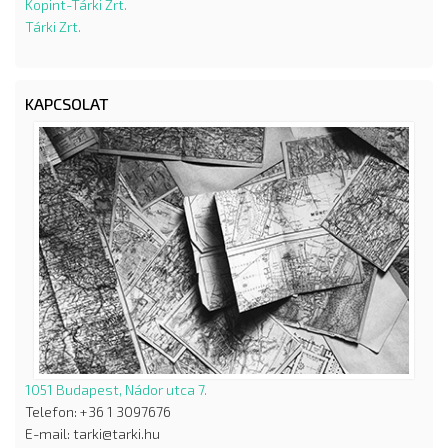
Kopint-Tárki Zrt.
Tárki Zrt.
KAPCSOLAT
1051 Budapest, Nádor utca 7.
Telefon: +36 1 3097676
E-mail: tarki@tarki.hu