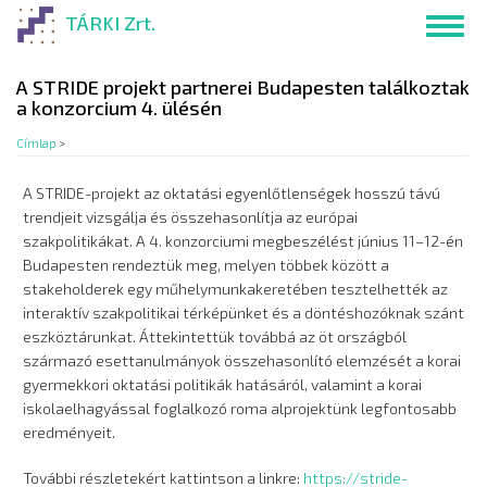
Ugrás
TÁRKI Zrt.
Toggl
a
navig
tartalomra
A STRIDE projekt partnerei Budapesten találkoztak
a konzorcium 4. ülésén
Címlap
>
A STRIDE-projekt az oktatási egyenlőtlenségek hosszú távú
trendjeit vizsgálja és összehasonlítja az európai
szakpolitikákat. A 4. konzorciumi megbeszélést június 11–12-én
Budapesten rendeztük meg, melyen többek között a
stakeholderek egy műhelymunkakeretében tesztelhették az
interaktív szakpolitikai térképünket és a döntéshozóknak szánt
eszköztárunkat. Áttekintettük továbbá az öt országból
származó esettanulmányok összehasonlító elemzését a korai
gyermekkori oktatási politikák hatásáról, valamint a korai
iskolaelhagyással foglalkozó roma alprojektünk legfontosabb
eredményeit.
További részletekért kattintson a linkre:
https://stride-