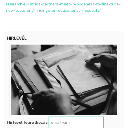
research.eu/stride-partners-meet-in-budapest-to-fine-tune-
new-tools-and-findings-on-educational-inequality/
HÍRLEVÉL
Hírlevél feliratkozás