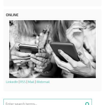
ONLINE
LinkedIn
|
RSS
|
Mail
|
Webmail
Search