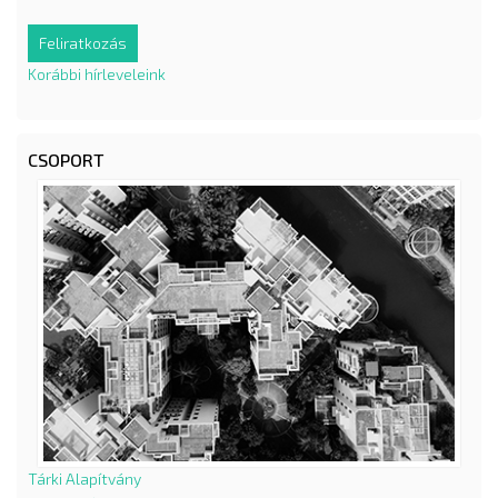
Korábbi hírleveleink
CSOPORT
Tárki Alapítvány