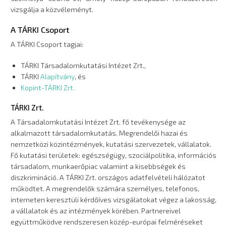
vizsgálja a közvéleményt.
A TÁRKI Csoport
A TÁRKI Csoport tagjai:
TÁRKI Társadalomkutatási Intézet Zrt.,
TÁRKI
Alapítvány
, és
Kopint-TÁRKI Zrt.
TÁRKI Zrt.
A Társadalomkutatási Intézet Zrt. fő tevékenysége az
alkalmazott társadalomkutatás. Megrendelői hazai és
nemzetközi közintézmények, kutatási szervezetek, vállalatok.
Fő kutatási területek: egészségügy, szociálpolitika, információs
társadalom, munkaerőpiac valamint a kisebbségek és
diszkrimináció. A TÁRKI Zrt. országos adatfelvételi hálózatot
működtet. A megrendelők számára személyes, telefonos,
interneten keresztüli kérdőíves vizsgálatokat végez a lakosság,
a vállalatok és az intézmények körében. Partnereivel
együttműködve rendszeresen közép-európai felméréseket