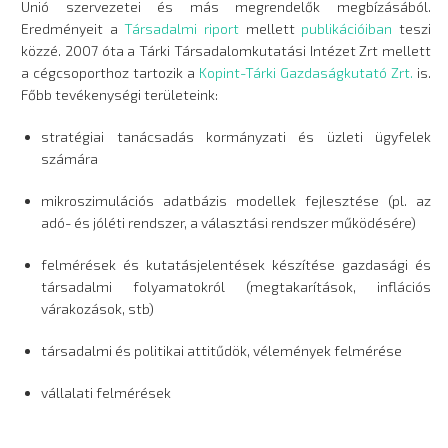
Unió szervezetei és más megrendelők megbízásából.
Eredményeit a
Társadalmi riport
mellett
publikációiban
teszi
közzé. 2007 óta a Tárki Társadalomkutatási Intézet Zrt mellett
a cégcsoporthoz tartozik a
Kopint-Tárki Gazdaságkutató Zrt.
is.
Főbb tevékenységi területeink:
stratégiai tanácsadás kormányzati és üzleti ügyfelek
számára
mikroszimulációs adatbázis modellek fejlesztése (pl. az
adó- és jóléti rendszer, a választási rendszer működésére)
felmérések és kutatásjelentések készítése gazdasági és
társadalmi folyamatokról (megtakarítások, inflációs
várakozások, stb)
társadalmi és politikai attitűdök, vélemények felmérése
vállalati felmérések