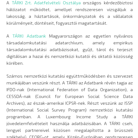
A
TÁRKI Zrt. Adatfelvételi Osztálya
országos kérdezőbiztosi
hálózatot működtet, amellyel rendszeresen vizsgáljuk a
lakosság, a háztartások, önkormányzatok és a vállalatok
körülményeit, döntéseit, fogyasztói magatartását.
A
TÁRKI Adatbank
Magyarországon az egyetlen nyilvános
társadalomkutatási adatarchívum, amely empirikus
társadalomkutatási adatbázisokat, gyűjt, tárol és terjeszt
digitálisan a hazai és nemzetközi kutatói és oktatói közösség
körében.
Számos nemzetközi kutatási együttműködésben és szervezet
munkájában veszünk részt. A TÁRKI az Adatbank révén tagja az
IFDO-nak (International Federation of Data Organization), a
CESSDÁ-nak (Council for European Social Science Data
Archives), az észak-amerikai ICPSR-nek. Részt veszünk az ISSP
(International Social Survey Program) nemzetközi kutatási
programban. A Luxembourg Income Study a TÁRKI
jövedelemfelvételeit használja adatbázisában. A TÁRKI cseh,
lengyel partnereivel közösen megalapította a brüsszeli
székhelyű CEORG-ot, amely Közép-Európában rendszeresen