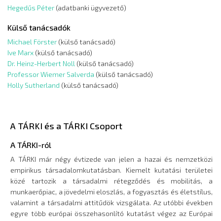
Hegedűs Péter
(adatbanki ügyvezető)
Külső tanácsadók
Michael Förster
(külső tanácsadó)
Ive Marx
(külső tanácsadó)
Dr. Heinz-Herbert Noll
(külső tanácsadó)
Professor Wiemer Salverda
(külső tanácsadó)
Holly Sutherland
(külső tanácsadó)
A TÁRKI és a TÁRKI Csoport
A TÁRKI-ról
A TÁRKI már négy évtizede van jelen a hazai és nemzetközi
empirikus társadalomkutatásban. Kiemelt kutatási területei
közé tartozik a társadalmi rétegződés és mobilitás, a
munkaerőpiac, a jövedelmi eloszlás, a fogyasztás és életstílus,
valamint a társadalmi attitűdök vizsgálata. Az utóbbi években
egyre több európai összehasonlító kutatást végez az Európai