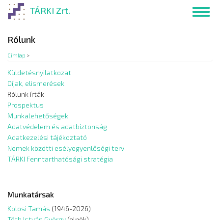
Ugrás
TÁRKI Zrt.
Toggl
a
navig
tartalomra
Rólunk
Címlap
>
Küldetésnyilatkozat
Díjak, elismerések
Rólunk írták
Prospektus
Munkalehetőségek
Adatvédelem és adatbiztonság
Adatkezelési tájékoztató
Nemek közötti esélyegyenlőségi terv
TÁRKI Fenntarthatósági stratégia
Munkatársak
Kolosi Tamás
(1946-2026)
Tóth István György
(elnök)