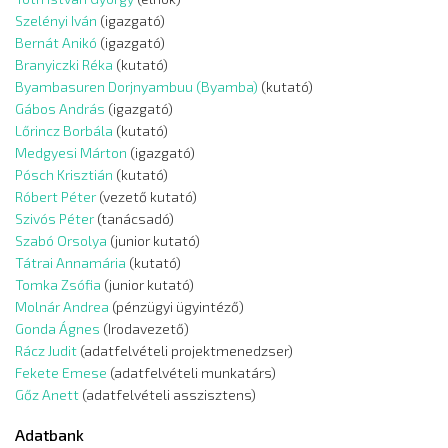
Szelényi Iván
(igazgató)
Bernát Anikó
(igazgató)
Branyiczki Réka
(kutató)
Byambasuren Dorjnyambuu (Byamba)
(kutató)
Gábos András
(igazgató)
Lőrincz Borbála
(kutató)
Medgyesi Márton
(igazgató)
Pósch Krisztián
(kutató)
Róbert Péter
(vezető kutató)
Szivós Péter
(tanácsadó)
Szabó Orsolya
(junior kutató)
Tátrai Annamária
(kutató)
Tomka Zsófia
(junior kutató)
Molnár Andrea
(pénzügyi ügyintéző)
Gonda Ágnes
(Irodavezető)
Rácz Judit
(adatfelvételi projektmenedzser)
Fekete Emese
(adatfelvételi munkatárs)
Gőz Anett
(adatfelvételi asszisztens)
Adatbank