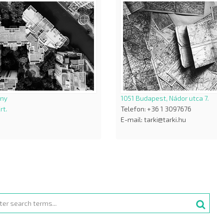
ány
1051 Budapest, Nádor utca 7.
rt.
Telefon: +36 1 3097676
E-mail: tarki@tarki.hu
rch