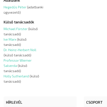
Adatbank
Hegedűs Péter
(adatbanki
ügyvezető)
Külső tanácsadók
Michael Förster
(külső
tanácsadó)
Ive Marx
(külső
tanácsadó)
Dr. Heinz-Herbert Noll
(külső tanácsadó)
Professor Wiemer
Salverda
(külső
tanácsadó)
Holly Sutherland
(külső
tanácsadó)
HÍRLEVÉL
CSOPORT