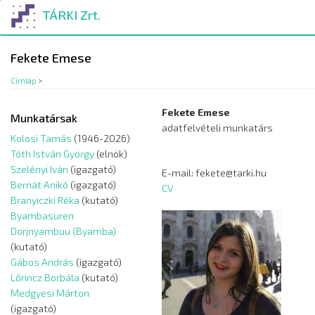
Ugrás
TÁRKI Zrt.
a
tartalomra
Fekete Emese
Címlap
>
Fekete Emese
Munkatársak
adatfelvételi munkatárs
Kolosi Tamás
(1946-2026)
Tóth István György
(elnök)
Szelényi Iván
(igazgató)
E-mail: fekete@tarki.hu
Bernát Anikó
(igazgató)
CV
Branyiczki Réka
(kutató)
Byambasuren
Dorjnyambuu (Byamba)
(kutató)
Gábos András
(igazgató)
Lőrincz Borbála
(kutató)
Medgyesi Márton
(igazgató)