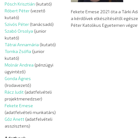
Pósch Krisztián
(kutató)
Róbert Péter
(vezető
Fekete Emese 2021 óta a Tárki Ad
kutató)
a kérdőívek elkészítésétől egész
Szivós Péter
(tanácsadó)
Péter Katolikus Egyetemen végzet
Szabó Orsolya
(junior
kutató)
Tátrai Annamária
(kutató)
Tomka Zsófia
(junior
kutató)
Molnár Andrea
(pénzügyi
ügyintéző)
Gonda Ágnes
(Irodavezető)
Rácz Judit
(adatfelvételi
projektmenedzser)
Fekete Emese
(adatfelvételi munkatárs)
Gőz Anett
(adatfelvételi
asszisztens)