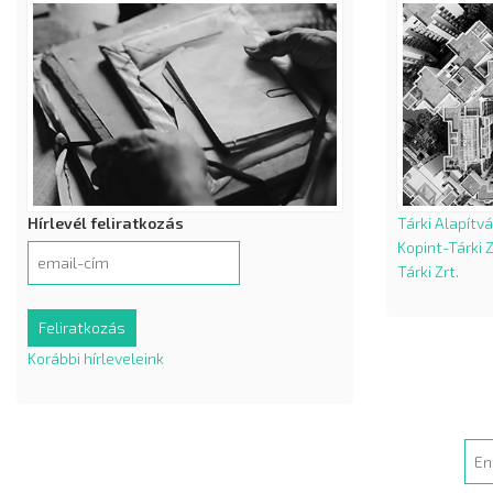
Hírlevél feliratkozás
Tárki Alapítv
Kopint-Tárki Z
Tárki Zrt.
Korábbi hírleveleink
Sea