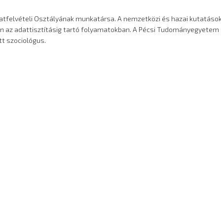
atfelvételi Osztályának munkatársa. A nemzetközi és hazai kutatásokh
en az adattisztításig tartó folyamatokban. A Pécsi Tudományegyetem
t szociológus.