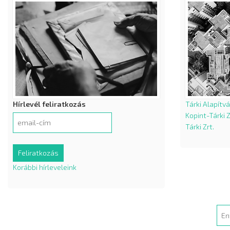
Hírlevél feliratkozás
Tárki Alapítv
Kopint-Tárki Z
Tárki Zrt.
Korábbi hírleveleink
Sea