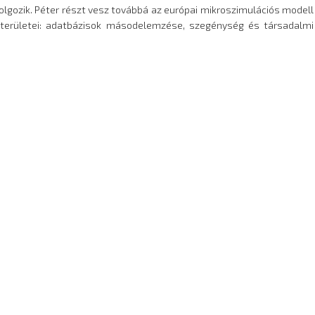
dolgozik. Péter részt vesz továbbá az európai mikroszimulációs modell
i területei: adatbázisok másodelemzése, szegénység és társadalmi