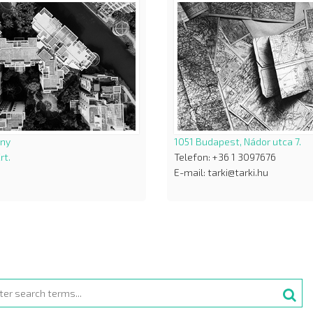
ány
1051 Budapest, Nádor utca 7.
rt.
Telefon: +36 1 3097676
E-mail: tarki@tarki.hu
rch