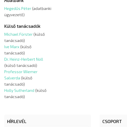
Adatbank
Hegedűs Péter
(adatbanki
ügyvezető)
Külső tanácsadók
Michael Förster
(külső
tanácsadó)
Ive Marx
(külső
tanácsadó)
Dr. Heinz-Herbert Noll
(külső tanácsadó)
Professor Wiemer
Salverda
(külső
tanácsadó)
Holly Sutherland
(külső
tanácsadó)
HÍRLEVÉL
CSOPORT