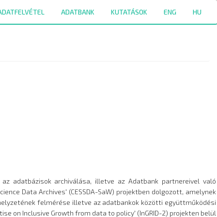
ADATFELVÉTEL
ADATBANK
KUTATÁSOK
ENG
HU
az adatbázisok archiválása, illetve az Adatbank partnereivel való
 Science Data Archives' (CESSDA-SaW) projektben dolgozott, amelynek
helyzetének felmérése illetve az adatbankok közötti együttműködési
ise on Inclusive Growth from data to policy' (InGRID-2) projekten belül