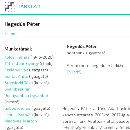
Ugrás
TÁRKI Zrt.
a
tartalomra
Hegedűs Péter
Címlap
>
Hegedűs Péter
Munkatársak
adatbanki ügyvezető
Kolosi Tamás
(1946-2026)
Tóth István György
(elnök)
E-mail: peter.hegedus@tarki.hu
Szelényi Iván
(igazgató)
CV (pdf)
Bernát Anikó
(igazgató)
Branyiczki Réka
(kutató)
Byambasuren
Dorjnyambuu (Byamba)
(kutató)
Gábos András
(igazgató)
Hegedűs Péter a Tárki Adatbank ko
Lőrincz Borbála
(kutató)
kapcsolattartás. 2015-től 2017-ig 
Medgyesi Márton
során a Tárki Adatbank által vezet
(igazgató)
lehetőségek kialakítása volt a felada