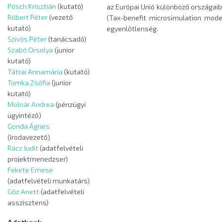
Pósch Krisztián
(kutató)
az Európai Unió különböző országaib
Róbert Péter
(vezető
(Tax-benefit microsimulation mode
kutató)
egyenlőtlenség.
Szivós Péter
(tanácsadó)
Szabó Orsolya
(junior
kutató)
Tátrai Annamária
(kutató)
Tomka Zsófia
(junior
kutató)
Molnár Andrea
(pénzügyi
ügyintéző)
Gonda Ágnes
(Irodavezető)
Rácz Judit
(adatfelvételi
projektmenedzser)
Fekete Emese
(adatfelvételi munkatárs)
Gőz Anett
(adatfelvételi
asszisztens)