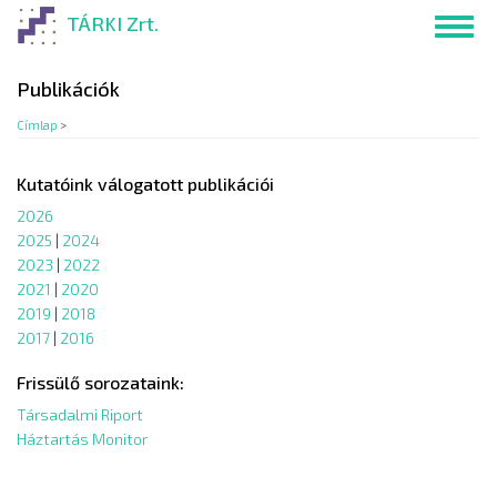
Ugrás
TÁRKI Zrt.
Toggl
a
navig
tartalomra
Publikációk
Címlap
>
Kutatóink válogatott publikációi
2026
2025
|
2024
2023
|
2022
2021
|
2020
2019
|
2018
2017
|
2016
Frissülő sorozataink:
Társadalmi Riport
Háztartás Monitor