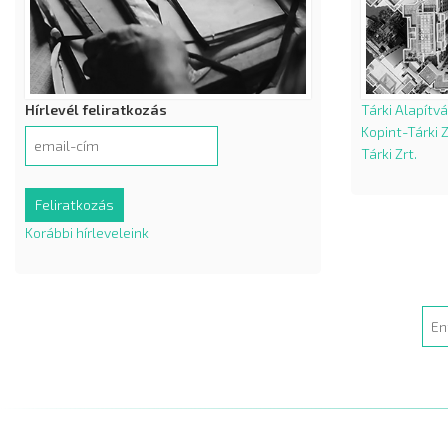
Hírlevél feliratkozás
Tárki Alapítv
Kopint-Tárki Z
Tárki Zrt.
Korábbi hírleveleink
Sea