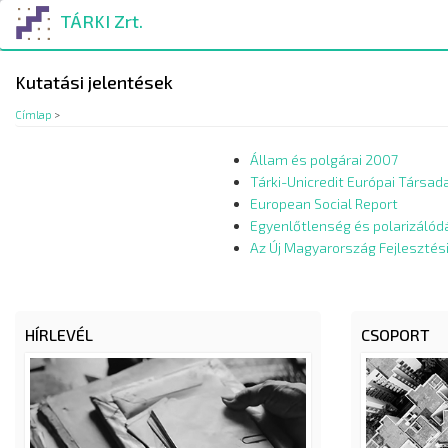
Ugrás
TÁRKI Zrt.
a
tartalomra
Kutatási jelentések
Címlap
>
Állam és polgárai 2007
Tárki-Unicredit Európai Társad
European Social Report
Egyenlőtlenség és polarizálód
Az Új Magyarország Fejlesztési
HÍRLEVÉL
CSOPORT