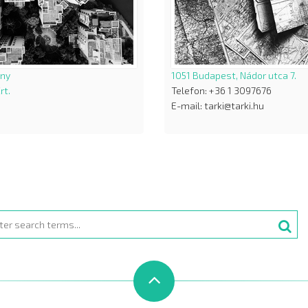
ány
1051 Budapest, Nádor utca 7.
rt.
Telefon: +36 1 3097676
E-mail: tarki@tarki.hu
rch