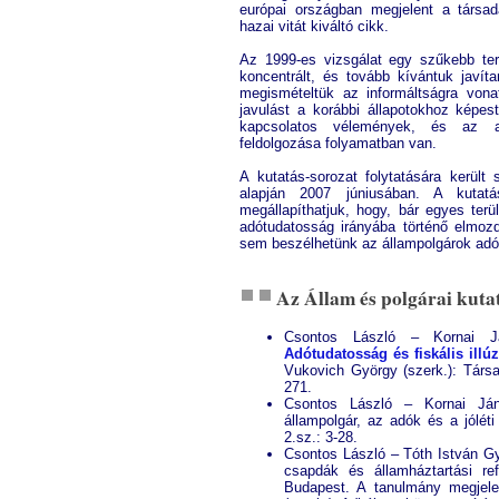
európai országban megjelent a társada
hazai vitát kiváltó cikk.
Az 1999-es vizsgálat egy szűkebb terü
koncentrált, és tovább kívántuk javíta
megismételtük az informáltságra von
javulást a korábbi állapotokhoz képes
kapcsolatos vélemények, és az a
feldolgozása folyamatban van.
A kutatás-sorozat folytatására kerü
alapján 2007 júniusában. A kutatá
megállapíthatjuk, hogy, bár egyes ter
adótudatosság irányába történő elmoz
sem beszélhetünk az állampolgárok adó
Az Állam és polgárai kuta
Csontos László – Kornai J
Adótudatosság és fiskális illúz
Vukovich György (szerk.): Társa
271.
Csontos László – Kornai Já
állampolgár, az adók és a jólét
2.sz.: 3-28.
Csontos László – Tóth István Gyö
csapdák és államháztartási r
Budapest. A tanulmány megjel