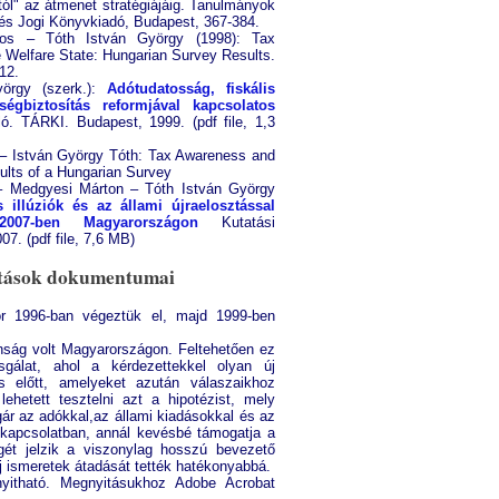
stól" az átmenet stratégiájáig. Tanulmányok
és Jogi Könyvkiadó, Budapest, 367-384.
os – Tóth István György (1998): Tax
 Welfare State: Hungarian Survey Results.
12.
örgy (szerk.):
Adótudatosság, fiskális
égbiztosítás reformjával kapcsolatos
. TÁRKI. Budapest, 1999. (pdf file, 1,3
 – István György Tóth: Tax Awareness and
ults of a Hungarian Survey
– Medgyesi Márton – Tóth István György
s illúziók és az állami újraelosztással
 2007-ben Magyarországon
Kutatási
7. (pdf file, 7,6 MB)
atások dokumentumai
ör 1996-ban végeztük el, majd 1999-ben
nság volt Magyarországon. Feltehetően ez
sgálat, ahol a kérdezettekkel olyan új
és előtt, amelyeket azután válaszaikhoz
lehetett tesztelni azt a hipotézist, mely
gár az adókkal,az állami kiadásokkal és az
 kapcsolatban, annál kevésbé támogatja a
llegét jelzik a viszonylag hosszú bevezető
j ismeretek átadását tették hatékonyabbá.
yitható. Megnyitásukhoz Adobe Acrobat