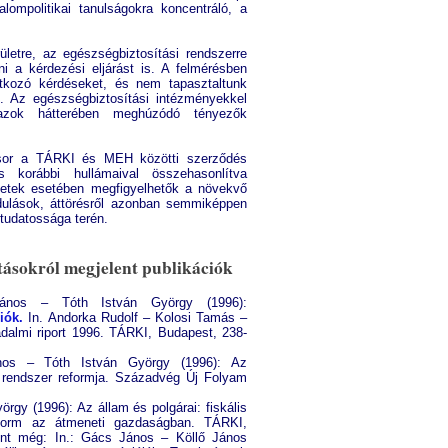
lompolitikai tanulságokra koncentráló, a
letre, az egészségbiztosítási rendszerre
ni a kérdezési eljárást is. A felmérésben
atkozó kérdéseket, és nem tapasztaltunk
t. Az egészségbiztosítási intézményekkel
zok hátterében meghúzódó tényezők
lt sor a TÁRKI és MEH közötti szerződés
s korábbi hullámaival összehasonlítva
ületek esetében megfigyelhetők a növekvő
dulások, áttörésről azonban semmiképpen
tudatossága terén.
tásokról megjelent publikációk
ános – Tóth István György (1996):
iók.
In. Andorka Rudolf – Kolosi Tamás –
dalmi riport 1996. TÁRKI, Budapest, 238-
nos – Tóth István György (1996): Az
i rendszer reformja. Századvég Új Folyam
rgy (1996): Az állam és polgárai: fiskális
eform az átmeneti gazdaságban. TÁRKI,
ent még: In.: Gács János – Köllő János