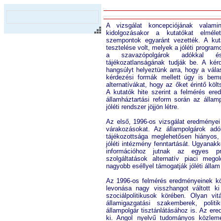
A vizsgálat koncepciójának valami
kidolgozásakor a kutatókat elmélet
szempontok egyaránt vezették. A kut
tesztelése volt, melyek a jóléti progr
a szavazópolgárok adókkal és
tájékozatlanságának tudják be. A kér
hangsúlyt helyeztünk arra, hogy a vál
kérdezési formák mellett úgy is bemu
alternatívákat, hogy az őket érintő köl
A kutatók hite szerint a felmérés er
államháztartási reform során az állam
jóléti rendszer jöjjön létre.
Az első, 1996-os vizsgálat eredményei
várakozásokat. Az állampolgárok adó
tájékozottsága meglehetősen hiányos
jóléti intézmény fenntartását. Ugyanak
információhoz jutnak az egyes pro
szolgáltatások alternatív piaci meg
nagyobb eséllyel támogatják jóléti állam
Az 1996-os felmérés eredményeinek köz
levonása nagy visszhangot váltott k
szociálpolitikusok körében. Olyan vit
államigazgatási szakemberek, poli
állampolgár tisztánlátásához is. Az ere
ki. Angol nyelvű tudományos közlemén