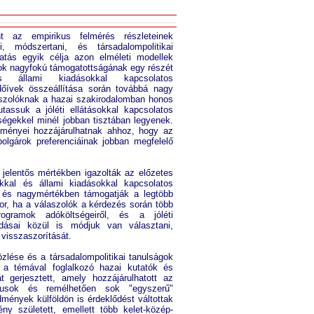
nt az empirikus felmérés részleteinek
i, módszertani, és társadalompolitikai
atás egyik célja azon elméleti modellek
amok nagyfokú támogatottságának egy részét
 állami kiadásokkal kapcsolatos
dőívek összeállítása során továbbá nagy
aszolóknak a hazai szakirodalomban honos
tassuk a jóléti ellátásokkal kapcsolatos
tségekkel minél jobban tisztában legyenek.
edményei hozzájárulhatnak ahhoz, hogy az
polgárok preferenciáinak jobban megfelelő
 jelentős mértékben igazolták az előzetes
kkal és állami kiadásokkal kapcsolatos
, és nagymértékben támogatják a legtöbb
kor, ha a válaszolók a kérdezés során több
gramok adóköltségeiről, és a jóléti
oldásai közül is módjuk van választani,
 visszaszorítását.
lése és a társadalompolitikai tanulságok
i a témával foglalkozó hazai kutatók és
át gerjesztett, amely hozzájárulhatott az
tikusok és remélhetően sok "egyszerű"
dmények külföldön is érdeklődést váltottak
y született, emellett több kelet-közép-