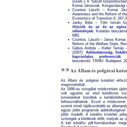
(szerk.): A "túlzott központosítá
Kornai Jánosnak. Közgazdasági 
Csontos László – Kornai Ján
Awareness and the Reform of the
Economics of Transition 6: 287-3
Janky Béla – Tóth István Gy
illúziók és az és az egészs
vélemények.
Kutatási beszámoló
MB)
Csontos, László – János Kornai
Reform of the Welfare State. Res
Gábos András – Keller Tamás 
(2007):
Adótudatosság, fiskáli
kapcsolatos preferenciák
beszámoló. TÁRKI. Budapest, 200
Az Állam és polgárai kut
Az Állam és polgárai kutatást elősz
megismételtük.
Az 1996-os vizsgálat módszertani újdo
volt ugyanis az első kérdőíves viz
ismereteket közöltek a kérdésfeltev
felhasználhattak. Ezzel a módszerrel 
szerint minél tájékozottabb az állampol
egyes jóléti programok adóköltségével
jóléti modellt. A kérdőív kísérleti je
szövegek a kérdések előtt, melyek az ú
A két kérdőív pdf-formátumban megn