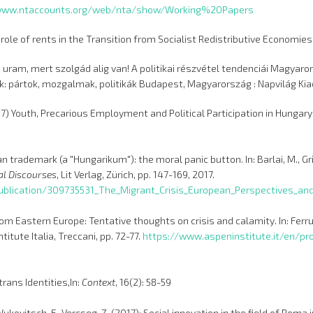
www.ntaccounts.org/web/nta/show/Working%20Papers
e role of rents in the Transition from Socialist Redistributive Economies
, uram, mert szolgád alig van! A politikai részvétel tendenciái Magyaror
ek: pártok, mozgalmak, politikák Budapest, Magyarország : Napvilág Kiad
017) Youth, Precarious Employment and Political Participation in Hungary
ian trademark (a "Hungarikum"): the moral panic button. In: Barlai, M., Gri
al Discourses
, Lit Verlag, Zürich, pp. 147-169, 2017.
blication/309735531_The_Migrant_Crisis_European_Perspectives_and
rom Eastern Europe: Tentative thoughts on crisis and calamity. In: Ferruc
itute Italia, Treccani, pp. 72-77.
https://www.aspeninstitute.it/en/p
trans Identities,In:
Context
, 16(2): 58-59
Wukovitsch, F., Vercseg, Z. (2017): Social innovation in the field of Rom