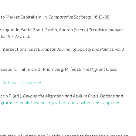
 to Market Capitalism, In:
Comparative Sociology
16:13-38
szágon. In: Boda, Zsolt; Szabó, Andrea (szerk.)
Trendek a magyar
ó, 199-227. old.
 Intersections.
East European Journal of Society and Politics
vol.3
essler, C., Fähnrich, B., Rhomberg, M. (eds):
The Migrant Crisis:
_National_Discourses
cio P. (ed.).
Beyond the Migration and Asylum Crisis. Options and
rograms/E-book/beyond-migration-and-asylum-crisis-options-
a inclusion in Hungary and Austria. Lessons to foster social cohesion