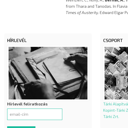
from Thara and Tanodas. In Flavia
Times of Austerity
. Edward Elgar P
HÍRLEVÉL
CSOPORT
Hírlevél feliratkozás
Tárki Alapítv
Kopint-Tárki Z
Tárki Zrt.