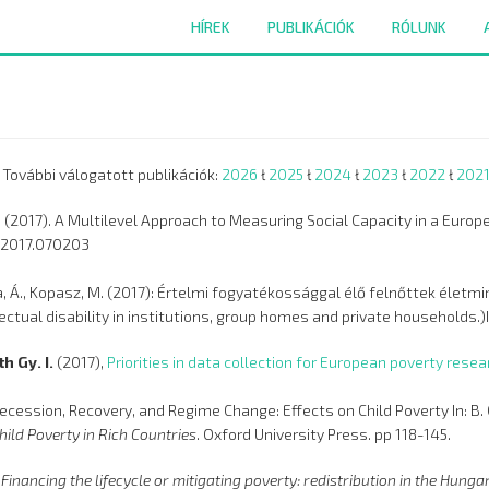
HÍREK
PUBLIKÁCIÓK
RÓLUNK
További válogatott publikációk:
2026
ł
2025
ł
2024
ł
2023
ł
2022
ł
202
. (2017). A Multilevel Approach to Measuring Social Capacity in a Europ
Q.2017.070203
, Á., Kopasz, M. (2017): Értelmi fogyatékossággal élő felnőttek éle
llectual disability in institutions, group homes and private households.)
h Gy. I.
(2017),
Priorities in data collection for European poverty rese
ecession, Recovery, and Regime Change: Effects on Child Poverty In: B. Ca
ild Poverty in Rich Countries
. Oxford University Press. pp 118-145.
:
Financing the lifecycle or mitigating poverty: redistribution in the Hun