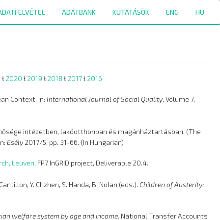
ADATFELVÉTEL
ADATBANK
KUTATÁSOK
ENG
HU
1
ł
2020
ł
2019
ł
2018
ł
2017
ł
2016
ean Context. In:
International Journal of Social Quality
, Volume 7,
tminősége intézetben, lakóotthonban és magánháztartásban. (The
In:
Esély
2017/5, pp. 31-66. (In Hungarian)
arch, Leuven
, FP7 InGRID project, Deliverable 20.4.
ntillon, Y. Chzhen, S. Handa, B. Nolan (eds.).
Children of Austerity:
garian welfare system by age and income
. National Transfer Accounts