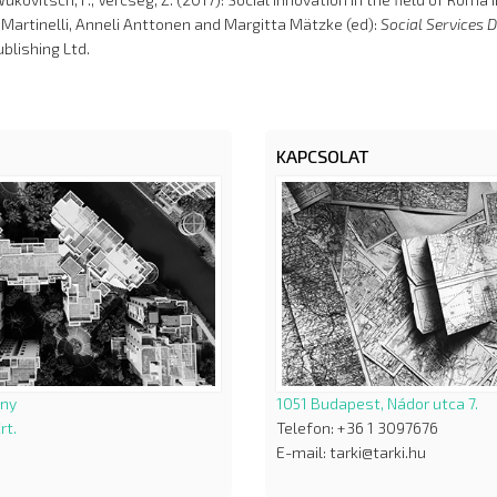
 Martinelli, Anneli Anttonen and Margitta Mätzke (ed):
Social Services 
ublishing Ltd.
KAPCSOLAT
ány
1051 Budapest, Nádor utca 7.
rt.
Telefon: +36 1 3097676
E-mail: tarki@tarki.hu