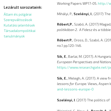
Working Papers WP17-05.
http://
Lezárult sorozataink:
Mihályi, P.,
Szelényi, I
., (2017) Th
Állam és polgárai
Szerepváltozások
Róbert,P.
, Szabó, A. (2017) Magad
Kutatási jelentések
politikában 2
. A Fidesz és a többi
Társadalompolitikai
tanulmányok
Róbert P.
, Oross, D., Szabó, A. (2
no.1 pp.120-146.
Sik, E
., Barlai, M. (2017). A Hungar
European Perspectives and Nation
https://www.researchgate.net/pu
Sik, E.
, Melegh, A. (2017). A view f
lessons for Europe.
Views, Aspen Int
and-lessons-europe-0
Szelényi, I
. (2017) The politics of 
Weinzierl, C., Novy, A.,
Bernát, A.
, 