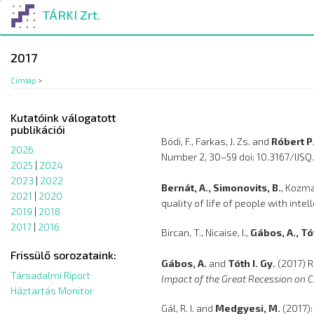
Ugrás
TÁRKI Zrt.
a
tartalomra
2017
Címlap
>
Kutatóink válogatott
publikációi
Bódi, F., Farkas, J. Zs. and
Róbert P
2026
Number 2, 30–59 doi: 10.3167/IJS
2025
|
2024
2023
|
2022
Bernát, A., Simonovits, B.
, Kozma
2021
|
2020
quality of life of people with inte
2019
|
2018
2017
|
2016
Bircan, T., Nicaise, I.,
Gábos, A., Tót
Frissülő sorozataink:
Gábos, A.
and
Tóth I. Gy.
(2017) R
Társadalmi Riport
Impact of the Great Recession on Ch
Háztartás Monitor
Gál, R. I. and
Medgyesi, M.
(2017)