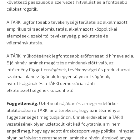
következő passzusok a szervezeti hitvallást és a fontosabb
célokat rögzítik.
A TÁRKI legfontosabb tevékenységi területei az alkalmazott
empirikus társadalomkutatás, alkalmazott közpolitikai
elemzések, szakértői tevékenység, piackutatás és
véleménykutatás.
A TÁRKI működésének legfontosabb erőforrását jó hírneve adja.
E jó hírnév, aminek megőrzése mindenekelőtt való, az
intézmény függetlenségének, tevékenységei és produktumai
szakmai alaposságának, kiegyensúlyozottságának,
nyitottságának és a TÁRKI demokrácia iránti
elkötelezettségének köszönhető.
Függetlenség
. Üzletpolitikájában és a megrendelői kör
alakításában a TÁRKI arra törekszik, hogy az intézmény a
függetlenségét meg tudja őrizni. Ennek érdekében a TÁRKI
vezetésének olyan üzletpolitikát kell folytatnia, ami nem
engedi meg, hogy egy adott érdekcsoport vagy politikai irányzat
olyan befolyást szerezhessen, aminek a révén létrejövő anyagi