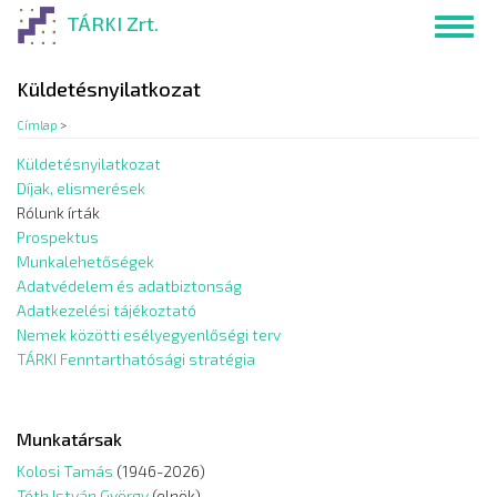
Ugrás
TÁRKI Zrt.
Toggl
a
navig
tartalomra
Küldetésnyilatkozat
Címlap
>
Küldetésnyilatkozat
Díjak, elismerések
Rólunk írták
Prospektus
Munkalehetőségek
Adatvédelem és adatbiztonság
Adatkezelési tájékoztató
Nemek közötti esélyegyenlőségi terv
TÁRKI Fenntarthatósági stratégia
Munkatársak
Kolosi Tamás
(1946-2026)
Tóth István György
(elnök)