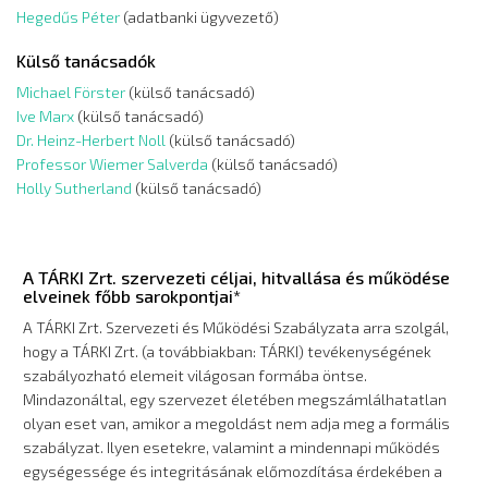
Hegedűs Péter
(adatbanki ügyvezető)
Külső tanácsadók
Michael Förster
(külső tanácsadó)
Ive Marx
(külső tanácsadó)
Dr. Heinz-Herbert Noll
(külső tanácsadó)
Professor Wiemer Salverda
(külső tanácsadó)
Holly Sutherland
(külső tanácsadó)
A TÁRKI Zrt. szervezeti céljai, hitvallása és működése
elveinek főbb sarokpontjai*
A TÁRKI Zrt. Szervezeti és Működési Szabályzata arra szolgál,
hogy a TÁRKI Zrt. (a továbbiakban: TÁRKI) tevékenységének
szabályozható elemeit világosan formába öntse.
Mindazonáltal, egy szervezet életében megszámlálhatatlan
olyan eset van, amikor a megoldást nem adja meg a formális
szabályzat. Ilyen esetekre, valamint a mindennapi működés
egységessége és integritásának előmozdítása érdekében a