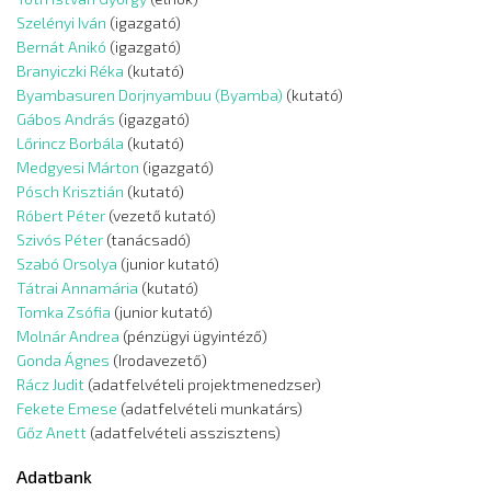
Szelényi Iván
(igazgató)
Bernát Anikó
(igazgató)
Branyiczki Réka
(kutató)
Byambasuren Dorjnyambuu (Byamba)
(kutató)
Gábos András
(igazgató)
Lőrincz Borbála
(kutató)
Medgyesi Márton
(igazgató)
Pósch Krisztián
(kutató)
Róbert Péter
(vezető kutató)
Szivós Péter
(tanácsadó)
Szabó Orsolya
(junior kutató)
Tátrai Annamária
(kutató)
Tomka Zsófia
(junior kutató)
Molnár Andrea
(pénzügyi ügyintéző)
Gonda Ágnes
(Irodavezető)
Rácz Judit
(adatfelvételi projektmenedzser)
Fekete Emese
(adatfelvételi munkatárs)
Gőz Anett
(adatfelvételi asszisztens)
Adatbank