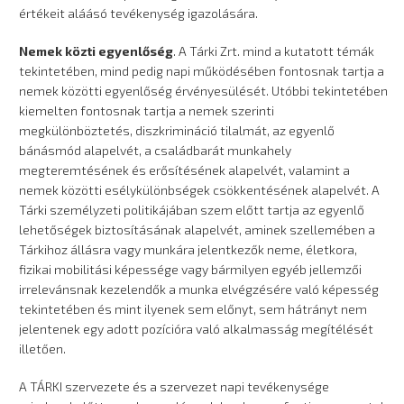
értékeit aláásó tevékenység igazolására.
Nemek közti egyenlőség
. A Tárki Zrt. mind a kutatott témák
tekintetében, mind pedig napi működésében fontosnak tartja a
nemek közötti egyenlőség érvényesülését. Utóbbi tekintetében
kiemelten fontosnak tartja a nemek szerinti
megkülönböztetés, diszkrimináció tilalmát, az egyenlő
bánásmód alapelvét, a családbarát munkahely
megteremtésének és erősítésének alapelvét, valamint a
nemek közötti esélykülönbségek csökkentésének alapelvét. A
Tárki személyzeti politikájában szem előtt tartja az egyenlő
lehetőségek biztosításának alapelvét, aminek szellemében a
Tárkihoz állásra vagy munkára jelentkezők neme, életkora,
fizikai mobilitási képessége vagy bármilyen egyéb jellemzői
irrelevánsnak kezelendők a munka elvégzésére való képesség
tekintetében és mint ilyenek sem előnyt, sem hátrányt nem
jelentenek egy adott pozícióra való alkalmasság megítélését
illetően.
A TÁRKI szervezete és a szervezet napi tevékenysége