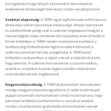
kiszolgáltatottsági helyzet a közreadott elemzések és
értékelések hitelességét bármilyen módon veszélyeztetné.
Szakmai alaposság
. A TÁRKI egyik legfontosabb erőforrása az
általa kibocsátott elemzések hitelessége. Hiteles elemzések
és adatközlések pedig csak a szakmai megalapozottság és a
mesterségbeli tudás mindenek elé helyezése révén érhetők el.
Ennek érdekében a TÁRKI minden munkatársa esetében a
tevékenység értékelésének legfontosabb kritériumát a
szakmai színvonal mércéje szolgáltatja. A TÁRKI belső
értékelési rendszerében a végső mércét a teljesítmény kell,
hogy jelentse. A szakmai elemzéseknek a szisztematikus,
analitikus, empirikus kutatás legkorszerűbb módszertani
sztenderdjeinek kell megfelelniük.
Kiegyensúlyozottság
. A TÁRKI által készített elemzéseket
mindig a kiegyensúlyozottság jellemzi. A talált eredmények
alapján prezentált elemzéseknek rá kell mutatniuk arra, hogy
bármilyen értékelő következtetést is vonnak le azokból,
minden, következtetés gyakorlatba átültetésének vannak