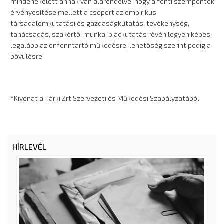
mindenekelőtt annak van alárendelve, hogy a fenti szempontok
érvényesítése mellett a csoport az empirikus
társadalomkutatási és gazdaságkutatási tevékenység,
tanácsadás, szakértői munka, piackutatás révén legyen képes
legalább az önfenntartó működésre, lehetőség szerint pedig a
bővülésre.
*Kivonat a Tárki Zrt Szervezeti és Működési Szabályzatából
HÍRLEVÉL