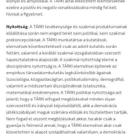
előnyei és árnyoldalai. A TÁRKI által elkészített elemzéseknek
ezekre a pozitív és negatív vonatkozásokra mindig fel kell
hívniuk a figyelmet.
Nyitottság
. A TÁRKI tevékenysége és szakmai produktumainak
előállítása során nem enged teret sem politikai, sem szakmai
prekoncepcióknak. A TÁRKI munkatársai a kutatások,
elemzések következtetéseit csak az adott kutatás során
feltárt, valamint a korábbi szakmai vizsgálatokban szerzett
tapasztalatokra alapozzák. A szakmai nyitottság eleme a
diszciplináris nyitottság is. A TÁRKI elemzései építenek az
empirikus társadalomkutatás legkülönbözőbb ágainak
(szociológia, közgazdaságtan, politikatudomány, demográfia),
valamint a módszertani diszciplínáknak (statisztika,
matematika) eredményeire. A TÁRKI politikai nyitottsága azt
jelenti, hogy a TÁRKI elfogad megbízásokat minden olyan
szervezettől és irányzat képviselőjétől, akik a demokrácia
játékszabályait maguk számára előírják és tiszteletben tartják.
Nem fogad el viszont megbízásokat akkor, ha akár csak a
gyanúja is felmerül annak, hogy a TÁRKI elemzései akár csak
közvetetten is alapot szolgálhatnak valamilyen, a demokrácia