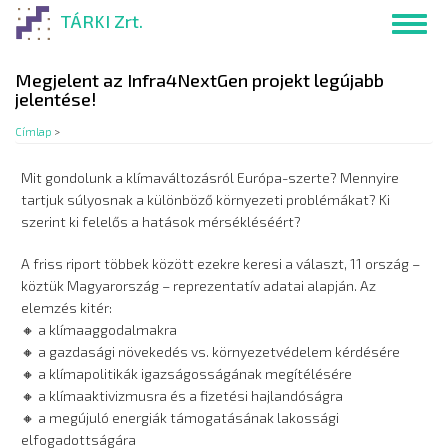
Ugrás
TÁRKI Zrt.
Toggl
a
navig
tartalomra
Megjelent az Infra4NextGen projekt legújabb
jelentése!
Címlap
>
Mit gondolunk a klímaváltozásról Európa-szerte? Mennyire
tartjuk súlyosnak a különböző környezeti problémákat? Ki
szerint ki felelős a hatások mérsékléséért?
A friss riport többek között ezekre keresi a választ, 11 ország –
köztük Magyarország – reprezentatív adatai alapján. Az
elemzés kitér:
🔸 a klímaaggodalmakra
🔸 a gazdasági növekedés vs. környezetvédelem kérdésére
🔸 a klímapolitikák igazságosságának megítélésére
🔸 a klímaaktivizmusra és a fizetési hajlandóságra
🔸 a megújuló energiák támogatásának lakossági
elfogadottságára