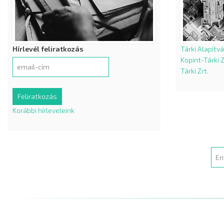
Hírlevél feliratkozás
Tárki Alapítv
Kopint-Tárki Z
Tárki Zrt.
Korábbi hírleveleink
Sea