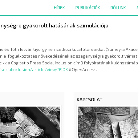
HÍREK
PUBLIKÁCIÓK
RÓLUNK
nységre gyakorolt ​​hatásának szimulációja
s és Tóth István György nemzetközi kutatótarsaikkal (Sümeyra Akacesm
 a  foglalkoztatás növekedésének az szegénységre gyakorolt várható  
socialinclusion/article/view/9903
 #OpenAccess
KAPCSOLAT