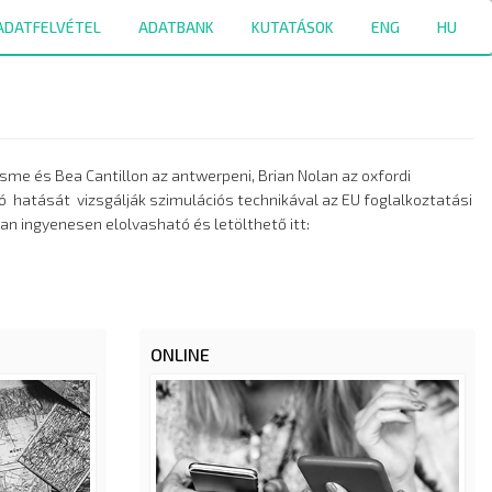
ADATFELVÉTEL
ADATBANK
KUTATÁSOK
ENG
HU
e és Bea Cantillon az antwerpeni, Brian Nolan az oxfordi 
hatását  vizsgálják szimulációs technikával az EU foglalkoztatási 
és szociális céljainak fényében. A cikk a Cogitatio Press Social Inclusion című folyóiratának különszámában ingyenesen elolvasható és letölthető itt: 
ONLINE