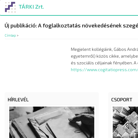
Ugrás
TÁRKI Zrt.
a
tartalomra
Új publikáció: A foglalkoztatás növekedésének szegé
Címlap
>
Megjelent kollégáink, Gábos Andrá
egyetemről) közös cikke, amelyben
https://www.cogitatiopress.com/
HÍRLEVÉL
CSOPORT