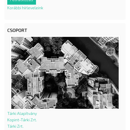
Korábbi hírleveleink
CSOPORT
Tárki Alapítvány
Kopint-Tárki Zrt.
Tárki Zrt.