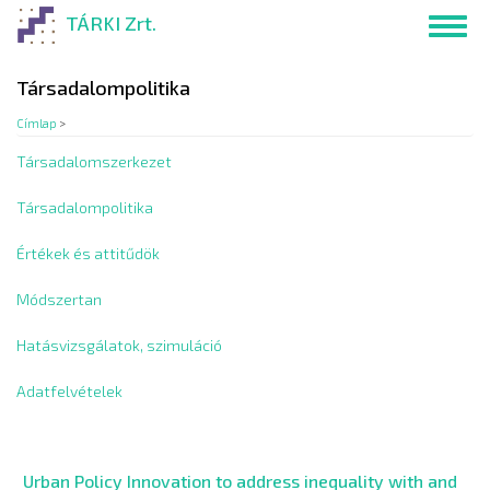
Ugrás
TÁRKI Zrt.
Toggl
a
navig
tartalomra
Társadalompolitika
Címlap
>
Társadalomszerkezet
Társadalompolitika
Értékek és attitűdök
Módszertan
Hatásvizsgálatok, szimuláció
Adatfelvételek
Urban Policy Innovation to address inequality with and