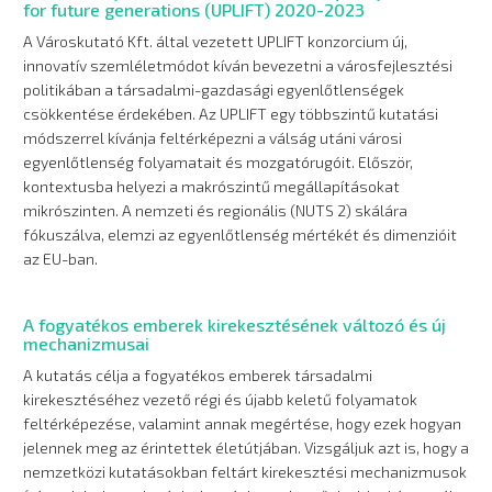
for future generations (UPLIFT) 2020-2023
A Városkutató Kft. által vezetett UPLIFT konzorcium új,
innovatív szemléletmódot kíván bevezetni a városfejlesztési
politikában a társadalmi-gazdasági egyenlőtlenségek
csökkentése érdekében. Az UPLIFT egy többszintű kutatási
módszerrel kívánja feltérképezni a válság utáni városi
egyenlőtlenség folyamatait és mozgatórugóit. Először,
kontextusba helyezi a makrószintű megállapításokat
mikrószinten. A nemzeti és regionális (NUTS 2) skálára
fókuszálva, elemzi az egyenlőtlenség mértékét és dimenzióit
az EU-ban.
A fogyatékos emberek kirekesztésének változó és új
mechanizmusai
A kutatás célja a fogyatékos emberek társadalmi
kirekesztéséhez vezető régi és újabb keletű folyamatok
feltérképezése, valamint annak megértése, hogy ezek hogyan
jelennek meg az érintettek életútjában. Vizsgáljuk azt is, hogy a
nemzetközi kutatásokban feltárt kirekesztési mechanizmusok