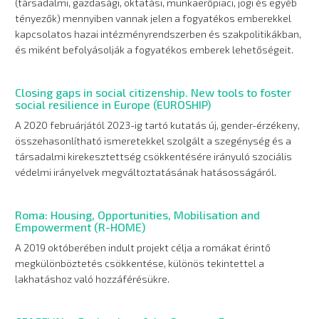
(társadalmi, gazdasági, oktatási, munkaerőpiaci, jogi és egyéb
tényezők) mennyiben vannak jelen a fogyatékos emberekkel
kapcsolatos hazai intézményrendszerben és szakpolitikákban,
és miként befolyásolják a fogyatékos emberek lehetőségeit.
Closing gaps in social citizenship. New tools to foster
social resilience in Europe (EUROSHIP)
A 2020 februárjától 2023-ig tartó kutatás új, gender-érzékeny,
összehasonlítható ismeretekkel szolgált a szegénység és a
társadalmi kirekesztettség csökkentésére irányuló szociális
védelmi irányelvek megváltoztatásának hatásosságáról.
Roma: Housing, Opportunities, Mobilisation and
Empowerment (R-HOME)
A 2019 októberében indult projekt célja a romákat érintő
megkülönböztetés csökkentése, különös tekintettel a
lakhatáshoz való hozzáférésükre.