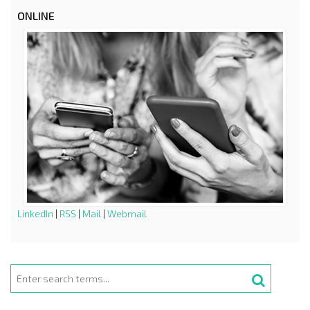
ONLINE
LinkedIn
|
RSS
|
Mail
|
Webmail
Search