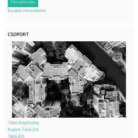
Korábbi hírleveleink
CSOPORT
Tárki Alapítvány
Kopint-Tárki Zrt.
Tárki Zrt.