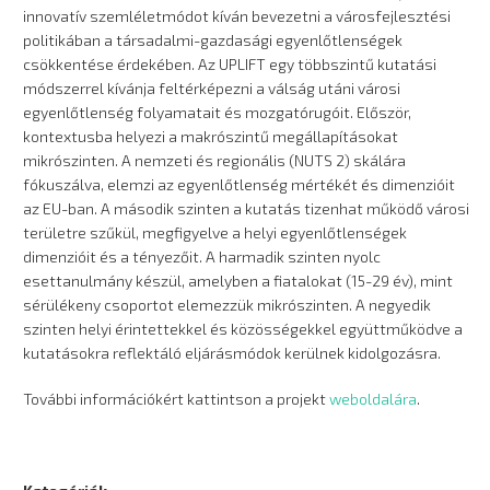
innovatív szemléletmódot kíván bevezetni a városfejlesztési
politikában a társadalmi-gazdasági egyenlőtlenségek
csökkentése érdekében. Az UPLIFT egy többszintű kutatási
módszerrel kívánja feltérképezni a válság utáni városi
egyenlőtlenség folyamatait és mozgatórugóit. Először,
kontextusba helyezi a makrószintű megállapításokat
mikrószinten. A nemzeti és regionális (NUTS 2) skálára
fókuszálva, elemzi az egyenlőtlenség mértékét és dimenzióit
az EU-ban. A második szinten a kutatás tizenhat működő városi
területre szűkül, megfigyelve a helyi egyenlőtlenségek
dimenzióit és a tényezőit. A harmadik szinten nyolc
esettanulmány készül, amelyben a fiatalokat (15-29 év), mint
sérülékeny csoportot elemezzük mikrószinten. A negyedik
szinten helyi érintettekkel és közösségekkel együttműködve a
kutatásokra reflektáló eljárásmódok kerülnek kidolgozásra.
További információkért kattintson a projekt
weboldalára
.