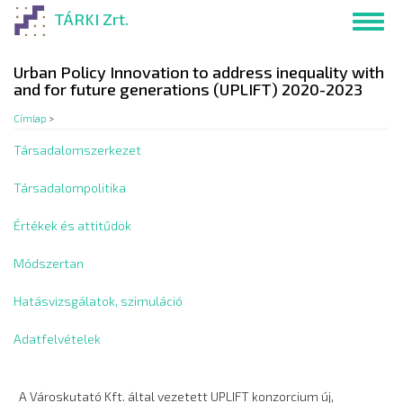
Ugrás
TÁRKI Zrt.
Toggl
a
navig
tartalomra
Urban Policy Innovation to address inequality with
and for future generations (UPLIFT) 2020-2023
Címlap
>
Társadalomszerkezet
Társadalompolitika
Értékek és attitűdök
Módszertan
Hatásvizsgálatok, szimuláció
Adatfelvételek
A Városkutató Kft. által vezetett UPLIFT konzorcium új,