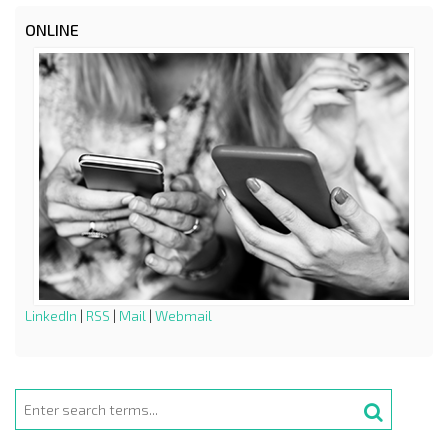
ONLINE
LinkedIn
|
RSS
|
Mail
|
Webmail
Search