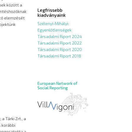
bek között a
Legfrissebb
döntéshozóknak
kiadványaink
ító elemzését
Szélenyi-Mihályi:
rojektünk
Egyenlőtlenségek
Társadalmi Riport 2024
Társadalmi Riport 2022
Társadalmi Riport 2020
Társadalmi Riport 2018
European Network of
Social Reporting
 Tárki Zrt., a
s korábbi
 megosztotta a