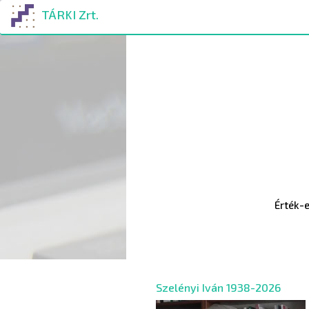
Ugrás
TÁRKI Zrt.
a
tartalomra
Érték-elkö
Szelényi Iván 1938-2026