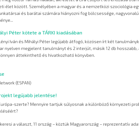
eti élet között. Személyében a magyar és a nemzetközi szociológia egy
unkatársai és barátai számára hiányozni fog bölcsessége, nagyvonal
énye...
ályi Péter kötete a TÁRKI kiadásában
nyi Iván és Mihályi Péter legújabb átfogó, közösen írt két tanulmány
ar nyelven megjelent tanulmányt és 2 interjút, másik 12 db hosszabb,
könnyen áttekinthető és hivatkozható könyvben.
se
 Network (ESPAN)
ojekt legújabb jelentése!
Európa-szerte? Mennyire tartjuk súlyosnak a különböző környezeti pr
ékléséért?
 keresi a választ, 11 ország – köztük Magyarország – reprezentatív adat