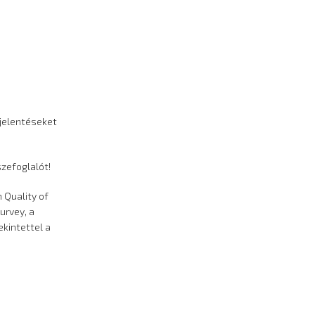
jelentéseket
szefoglalót!
 Quality of
urvey, a
ekintettel a