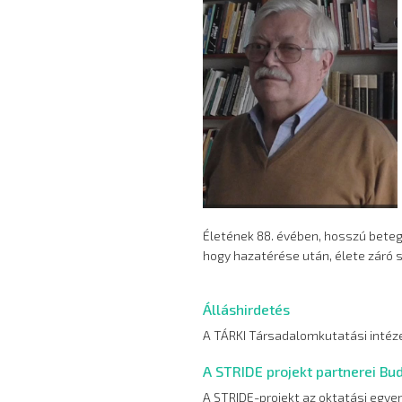
Életének 88. évében, hosszú betegs
hogy hazatérése után, élete záró
Álláshirdetés
A TÁRKI Társadalomkutatási intézet
A STRIDE projekt partnerei Bu
A STRIDE-projekt az oktatási egyen