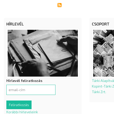
HÍRLEVÉL
CSOPORT
Hírlevél feliratkozás
Tárki Alapítv
Kopint-Tárki Z
Tárki Zrt.
Korábbi hírleveleink