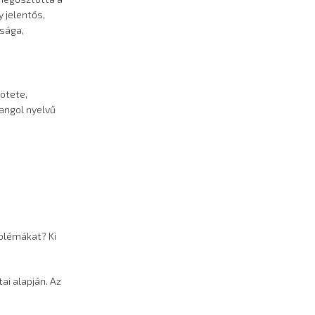
 jelentős,
úsága,
kötete,
 angol nyelvű
oblémákat? Ki
ai alapján. Az