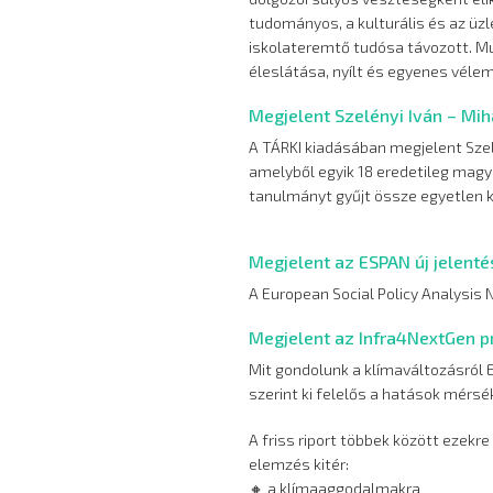
tudományos, a kulturális és az üzl
iskolateremtő tudósa távozott. M
éleslátása, nyílt és egyenes vélem
Megjelent Szelényi Iván – Mih
A TÁRKI kiadásában megjelent Szelé
amelyből egyik 18 eredetileg magy
tanulmányt gyűjt össze egyetlen 
Megjelent az ESPAN új jelenté
A European Social Policy Analysis
Megjelent az Infra4NextGen pr
Mit gondolunk a klímaváltozásról 
szerint ki felelős a hatások mérs
A friss riport többek között ezekre
elemzés kitér:
🔸 a klímaaggodalmakra