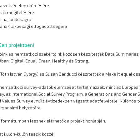
nyezetvédelem kérdésére
ának megítélésére
si hajlandóságra
ának lakossági elfogadottságára
Gen projektben!
óink és nemzetközi szakértőink közösen készítettek Data Summaries 
n: Digital, Equal, Green, Healthy és Strong.
 Tóth István György) és Susan Banducci készítették a Make it equal ös
 nemzetközi survey-adatok elemzését tartalmazzák, mint az European
vey, az International Social Survey Program, a Generations and Gender S
 Values Survey elmúlt évtizedekben végzett adatfelvételei, különös t
ársadalmi helyzetére.
 formátumban lesznek elérhetők a projekt honlapján.
t külön-külön teszik közzé.