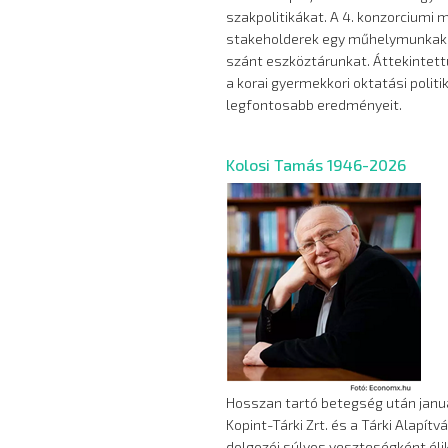
szakpolitikákat. A 4. konzorciumi
stakeholderek egy műhelymunkaker
szánt eszköztárunkat. Áttekintet
a korai gyermekkori oktatási polit
legfontosabb eredményeit.
Kolosi Tamás 1946-2026
Hosszan tartó betegség után január
Kopint-Tárki Zrt. és a Tárki Alapít
dolgozói súlyos veszteségként éli