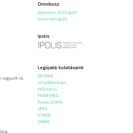
Omnibusz
Ütemterv 2024 (pdf)
Ismertető (pdf)
Ipolis
Legújabb kutatásaink
DECIPHE
k vagyunk rá,
Infra4NextGen
KIDS4ALLL
PIONEERED
Power2UAMs
SPES
STRIDE
SWINS
ópai