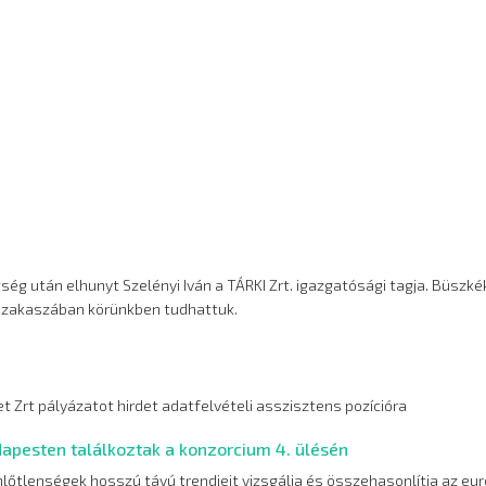
ég után elhunyt Szelényi Iván a TÁRKI Zrt. igazgatósági tagja. Büszké
 szakaszában körünkben tudhattuk.
 Zrt pályázatot hirdet adatfelvételi asszisztens pozícióra
dapesten találkoztak a konzorcium 4. ülésén
lőtlenségek hosszú távú trendjeit vizsgálja és összehasonlítja az eur