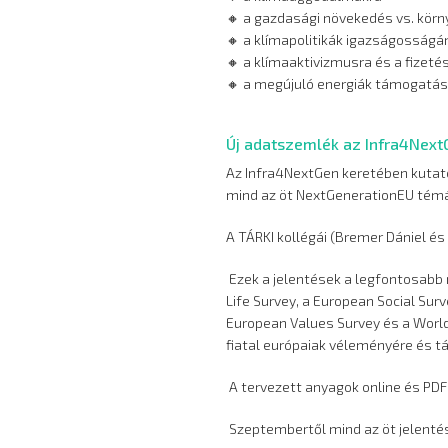
🔸 a gazdasági növekedés vs. kör
🔸 a klímapolitikák igazságosság
🔸 a klímaaktivizmusra és a fizeté
🔸 a megújuló energiák támogatás
Új adatszemlék az Infra4Next
Az Infra4NextGen keretében kutat
mind az öt NextGenerationEU témába
A TÁRKI kollégái (Bremer Dániel és
Ezek a jelentések a legfontosabb
Life Survey, a European Social Sur
European Values Survey és a World
fiatal európaiak véleményére és t
A tervezett anyagok online és PDF
Szeptembertől mind az öt jelentés