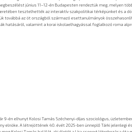
 megbeszélést június 11–12-én Budapesten rendeztük meg, melyen töb
etében tesztelhették az interaktív szakpolitikai térképünket és a 
tük továbbá az öt országból származó esettanulmányok összehasonl
ikák hatásáról, valamint a korai iskolaelhagyással foglalkozó roma alp
 9-én elhunyt Kolosi Tamás Széchenyi-díjas szociológus, üzletember, a
vány elnöke. A létrejöttének 40. évét 2025-ben ünneplő Tárki jelenlegi é
k meg Kolosi Tamás halálát, aki életét a Líra csoport létrehozása óta