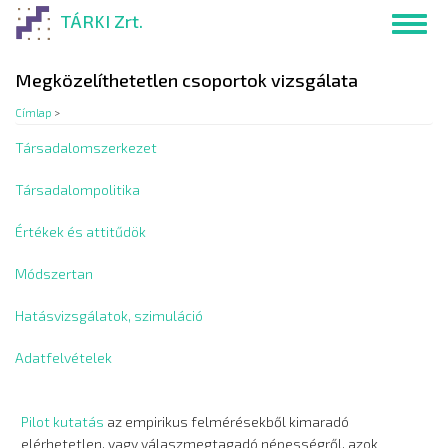
Ugrás
TÁRKI Zrt.
Toggl
a
navig
tartalomra
Megközelíthetetlen csoportok vizsgálata
Címlap
>
Társadalomszerkezet
Társadalompolitika
Értékek és attitűdök
Módszertan
Hatásvizsgálatok, szimuláció
Adatfelvételek
Pilot kutatás
az empirikus felmérésekből kimaradó
elérhetetlen, vagy válaszmegtagadó népességről, azok