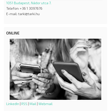
1051 Budapest, Nádor utca 7.
Telefon: +36 1 3097676
E-mail: tarki@tarki.hu
ONLINE
LinkedIn
|
RSS
|
Mail
|
Webmail