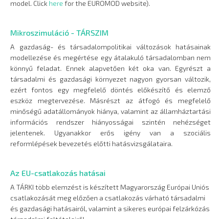
model. Click
here
for the EUROMOD website).
Mikroszimuláció - TÁRSZIM
A gazdaság- és társadalompolitikai változások hatásainak
modellezése és megértése egy átalakuló társadalomban nem
könnyű feladat. Ennek alapvetően két oka van. Egyrészt a
társadalmi és gazdasági környezet nagyon gyorsan változik,
ezért fontos egy megfelelő döntés előkészítő és elemző
eszköz megtervezése. Másrészt az átfogó és megfelelő
minőségű adatállományok hiánya, valamint az államháztartási
információs rendszer hiányosságai szintén nehézséget
jelentenek. Ugyanakkor erős igény van a szociális
reformlépések bevezetés előtti hatásvizsgálataira.
Az EU-csatlakozás hatásai
A TÁRKI több elemzést is készített Magyarország Európai Uniós
csatlakozását meg előzően a csatlakozás várható társadalmi
és gazdasági hatásairól, valamint a sikeres európai felzárkózás