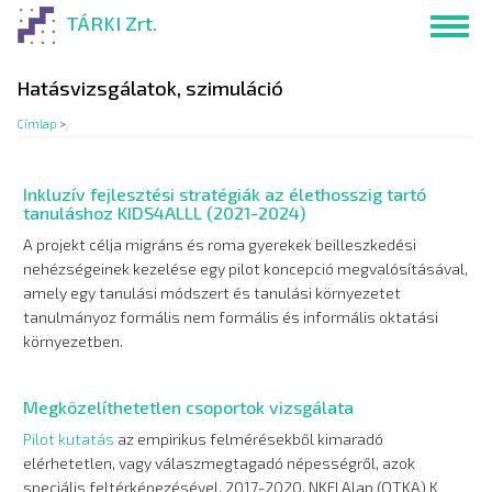
Ugrás
TÁRKI Zrt.
Toggl
a
navig
tartalomra
Hatásvizsgálatok, szimuláció
Címlap
>
Inkluzív fejlesztési stratégiák az élethosszig tartó
tanuláshoz KIDS4ALLL (2021-2024)
A projekt célja migráns és roma gyerekek beilleszkedési
nehézségeinek kezelése egy pilot koncepció megvalósításával,
amely egy tanulási módszert és tanulási környezetet
tanulmányoz formális nem formális és informális oktatási
környezetben.
Megközelíthetetlen csoportok vizsgálata
Pilot kutatás
az empirikus felmérésekből kimaradó
elérhetetlen, vagy válaszmegtagadó népességről, azok
speciális feltérképezésével. 2017-2020, NKFI Alap (OTKA) K