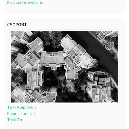
Korábbi hírleveleink
CSOPORT
Tárki Alapítvány
Kopint-Tárki Zrt.
Tárki Zrt.