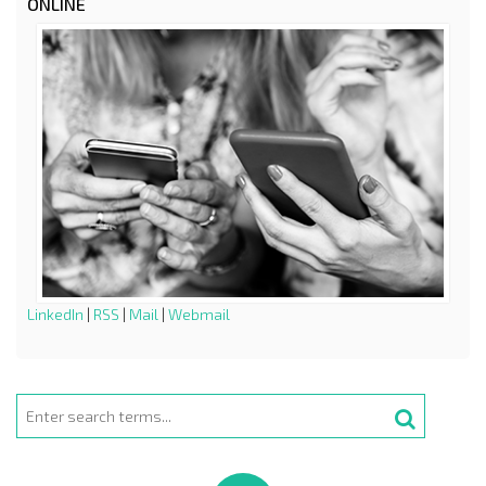
ONLINE
LinkedIn
|
RSS
|
Mail
|
Webmail
Search