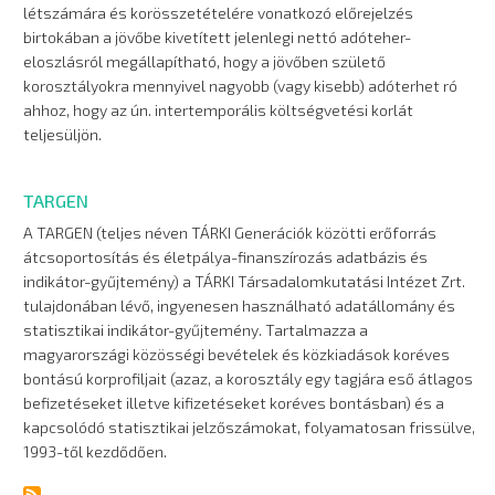
létszámára és korösszetételére vonatkozó előrejelzés
birtokában a jövőbe kivetített jelenlegi nettó adóteher-
eloszlásról megállapítható, hogy a jövőben születő
korosztályokra mennyivel nagyobb (vagy kisebb) adóterhet ró
ahhoz, hogy az ún. intertemporális költségvetési korlát
teljesüljön.
TARGEN
A TARGEN (teljes néven TÁRKI Generációk közötti erőforrás
átcsoportosítás és életpálya-finanszírozás adatbázis és
indikátor-gyűjtemény) a TÁRKI Társadalomkutatási Intézet Zrt.
tulajdonában lévő, ingyenesen használható adatállomány és
statisztikai indikátor-gyűjtemény. Tartalmazza a
magyarországi közösségi bevételek és közkiadások koréves
bontású korprofiljait (azaz, a korosztály egy tagjára eső átlagos
befizetéseket illetve kifizetéseket koréves bontásban) és a
kapcsolódó statisztikai jelzőszámokat, folyamatosan frissülve,
1993-től kezdődően.