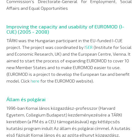
Commission’s Directorate-General for Employment, Social
Affairs and Equal Opportunities
Improving the capacity and usability of EUROMOD (I-
CUE) (2005 - 2008)
TÁRKI was the Hungarian participant in the EU-funded I-CUE
project. The project was coordinated by
ISER
(Institute for Social
and Economic Research, UK) and the European Centre, Vienna. It
aimed to start the process of expanding EUROMOD to cover 10
new Member States and to make EUROMOD easier to use.
(EUROMOD is a project to develop the European tax and benefit
model. Click
here
for the EUROMOD website).
Állam és polgárai
1996-ban Kornai János közgazdász-professzor (Harvard
Egyetem, Collegium Budapest) kezdeményezésére a TÁRKI
keretében (a PM és a CEU támogatásával) egy kétlépcsős
kutatási program indult Az állam és polgárai címmel. A kutatás
első fázisát Kornai János és az azóta elhunyt közgazdász,