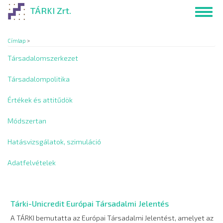
Ugrás
TÁRKI Zrt.
Toggl
a
navig
tartalomra
Címlap
>
Társadalomszerkezet
Társadalompolitika
Értékek és attitűdök
Módszertan
Hatásvizsgálatok, szimuláció
Adatfelvételek
Tárki-Unicredit Európai Társadalmi Jelentés
A TÁRKI bemutatta az Európai Társadalmi Jelentést, amelyet az