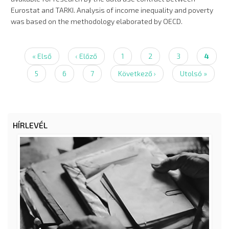
Eurostat and TARKI. Analysis of income inequality and poverty
was based on the methodology elaborated by OECD.
Első
« Első
Előző
‹ Előző
Page
1
Page
2
Page
3
Jelenl
4
Oldalszámozás
oldal
oldal
oldal
Page
5
Page
6
Page
7
Következő
Következő ›
Utolsó
Utolsó »
oldal
oldal
HÍRLEVÉL