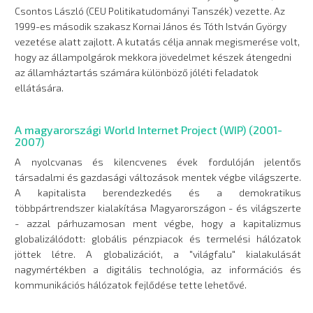
Csontos László (CEU Politikatudományi Tanszék) vezette. Az
1999-es második szakasz Kornai János és Tóth István György
vezetése alatt zajlott. A kutatás célja annak megismerése volt,
hogy az állampolgárok mekkora jövedelmet készek átengedni
az államháztartás számára különböző jóléti feladatok
ellátására.
A magyarországi World Internet Project (WIP) (2001-
2007)
A nyolcvanas és kilencvenes évek fordulóján jelentős
társadalmi és gazdasági változások mentek végbe világszerte.
A kapitalista berendezkedés és a demokratikus
többpártrendszer kialakítása Magyarországon - és világszerte
- azzal párhuzamosan ment végbe, hogy a kapitalizmus
globalizálódott: globális pénzpiacok és termelési hálózatok
jöttek létre. A globalizációt, a "világfalu" kialakulását
nagymértékben a digitális technológia, az információs és
kommunikációs hálózatok fejlődése tette lehetővé.