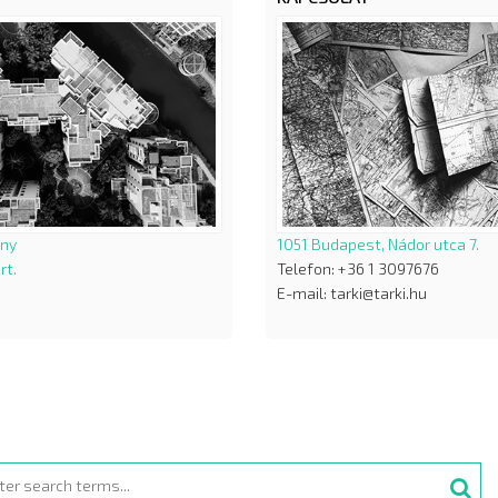
ány
1051 Budapest, Nádor utca 7.
rt.
Telefon: +36 1 3097676
E-mail: tarki@tarki.hu
rch