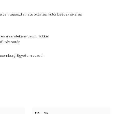
zaiban tapasztalható oktatási különbségek sikeres
l és a sérülékeny csoportokkal
yafutás során
 Luxemburgi Egyetem vezeti.
ONLINE