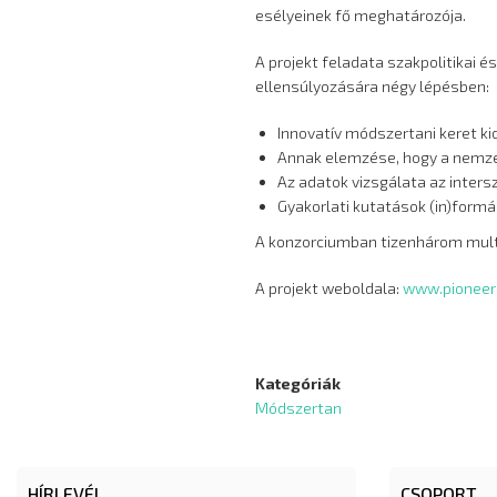
esélyeinek fő meghatározója.
A projekt feladata szakpolitikai
ellensúlyozására négy lépésben:
Innovatív módszertani keret ki
Annak elemzése, hogy a nemzeti
Az adatok vizsgálata az inter
Gyakorlati kutatások (in)formá
A konzorciumban tizenhárom multid
A projekt weboldala:
www.pioneere
Kategóriák
Módszertan
HÍRLEVÉL
CSOPORT