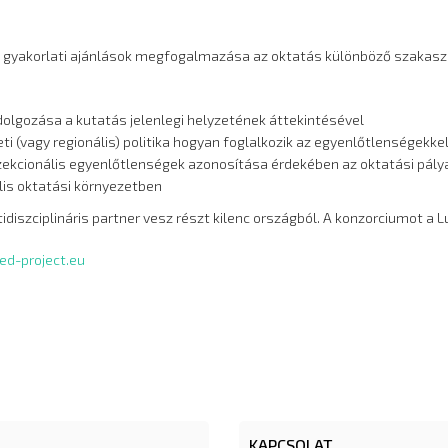
 és gyakorlati ajánlások megfogalmazása az oktatás különböző szakas
dolgozása a kutatás jelenlegi helyzetének áttekintésével
 (vagy regionális) politika hogyan foglalkozik az egyenlőtlenségekke
szekcionális egyenlőtlenségek azonosítása érdekében az oktatási pál
lis oktatási környezetben
iszciplináris partner vesz részt kilenc országból. A konzorciumot a
d-project.eu
KAPCSOLAT