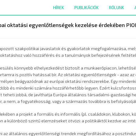
HÍREK
PUBLIKÁCIÓK
RÓLUNK
urópai oktatási egyenlőtlenségek kezelése érdekében P
 alapozott szakpolitikai javaslatok és gyakorlatok megfogalmazása, m
 oktatáshoz való hozzáférés és a tanulmányok befejezésének feltétel
sülés könnyebb elhelyezkedést biztosít a munkaerőpiacon, lehetőséget 
rtamra is pozitív hatással bír. Az oktatási egyenlőtlenségek - azaz a
mélyen beágyazódnak az európai oktatási rendszerekbe. Egy mindenki 
óbb és mindenki számára hozzáférhetőbb legyen. Ezért kulcsfontoss
 teheti jobbá, de javíthatja Európa általános társadalmi-gazdasági h
ér, a nem, a fogyatékosság, vagy a származás továbbra is befolyásolj
kében a projekt a formális és informális (pl. családokon, klubokon, k
on a különböző szintű elemzéseket ötvözi: a politikáktól kezdve az int
ulni az általános egyenlőtlenségi trendek megfordításához a posztindus