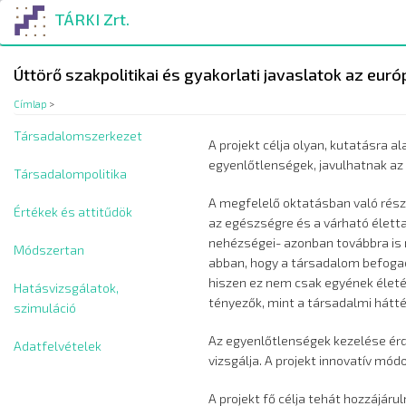
Ugrás
TÁRKI Zrt.
a
tartalomra
Úttörő szakpolitikai és gyakorlati javaslatok az e
Címlap
>
Társadalomszerkezet
A projekt célja olyan, kutatásra
egyenlőtlenségek, javulhatnak az
Társadalompolitika
A megfelelő oktatásban való része
Értékek és attitűdök
az egészségre és a várható életta
nehézségei- azonban továbbra is 
Módszertan
abban, hogy a társadalom befogad
hiszen ez nem csak egyének életét
Hatásvizsgálatok,
tényezők, mint a társadalmi hátt
szimuláció
Az egyenlőtlenségek kezelése érde
Adatfelvételek
vizsgálja. A projekt innovatív mód
A projekt fő célja tehát hozzájár