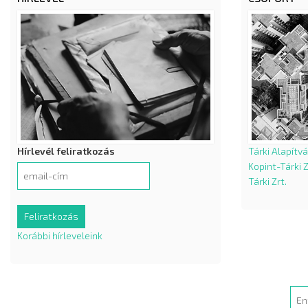
Hírlevél feliratkozás
Tárki Alapítv
Kopint-Tárki Z
Tárki Zrt.
Korábbi hírleveleink
Sea