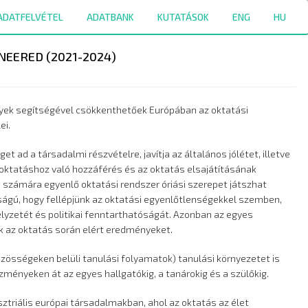
ADATFELVÉTEL
ADATBANK
KUTATÁSOK
ENG
HU
IONEERED (2021-2024)
elyek segítségével csökkenthetőek Európában az oktatási
ei.
ad a társadalmi részvételre, javítja az általános jólétet, illetve
z oktatáshoz való hozzáférés és az oktatás elsajátításának
számára egyenlő oktatási rendszer óriási szerepet játszhat
ágú, hogy fellépjünk az oktatási egyenlőtlenségekkel szemben,
elyzetét és politikai fenntarthatóságát. Azonban az egyes
ák az oktatás során elért eredményeket.
özösségeken belüli tanulási folyamatok) tanulási környezetet is
ézményeken át az egyes hallgatókig, a tanárokig és a szülőkig.
ztriális európai társadalmakban, ahol az oktatás az élet