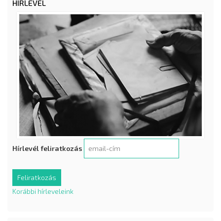
HÍRLEVÉL
Hírlevél feliratkozás
Korábbi hírleveleink