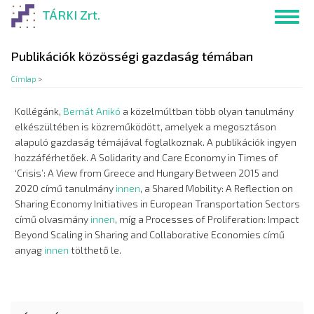
Ugrás
TÁRKI Zrt.
Toggl
a
navig
tartalomra
Publikációk közösségi gazdaság témában
Címlap
>
Kollégánk,
Bernát Anikó
a közelmúltban több olyan tanulmány
elkészültében is közreműködött, amelyek a megosztáson
alapuló gazdaság témájával foglalkoznak. A publikációk ingyen
hozzáférhetőek. A Solidarity and Care Economy in Times of
‘Crisis’: A View from Greece and Hungary Between 2015 and
2020 című tanulmány
innen
, a Shared Mobility: A Reflection on
Sharing Economy Initiatives in European Transportation Sectors
című olvasmány
innen
, míg a Processes of Proliferation: Impact
Beyond Scaling in Sharing and Collaborative Economies című
anyag
innen
tölthető le.