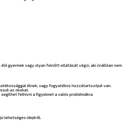
al élő gyermek vagy olyan felnőtt ellátását végzi, aki önállóan nem
gyatékossággal élnek, vagy fogyatékos hozzátartozójuk van.
ssuk az okokat.
egíthet felhívni a figyelmet a valós problémákra.
jú lehetséges idejéről.