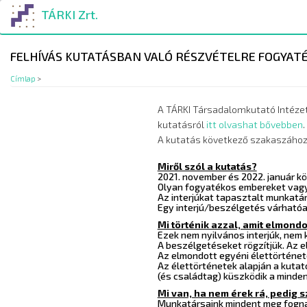
Ugrás
TÁRKI Zrt.
a
tartalomra
FELHÍVÁS KUTATÁSBAN VALÓ RÉSZVÉTELRE FOGYAT
Címlap
>
A TÁRKI Társadalomkutató Intézet
kutatásról
itt olvashat bővebben
.
A kutatás következő szakaszához 
Miről szól a kutatás?
2021. november és 2022. január kö
Olyan fogyatékos embereket vagy 
Az interjúkat tapasztalt munkatár
Egy interjú/beszélgetés várhatóan
Mi történik azzal, amit elmond
Ezek nem nyilvános interjúk, nem
A beszélgetéseket rögzítjük. Az 
Az elmondott egyéni élettörténete
Az élettörténetek alapján a kuta
(és családtag) küszködik a minde
Mi van, ha nem érek rá, pedig 
Munkatársaink mindent meg fognak