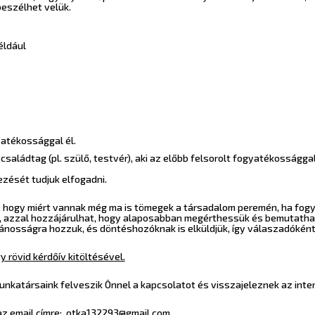
beszélhet velük.
éldául
atékossággal él.
 családtag (pl. szülő, testvér), aki az előbb felsorolt fogyatékosságg
zését tudjuk elfogadni.
ról, hogy miért vannak még ma is tömegek a társadalom peremén, ha fo
l, azzal hozzájárulhat, hogy alaposabban megérthessük és bemutatha
nosságra hozzuk, és döntéshozóknak is elküldjük, így válaszadóként s
y rövid kérdőív kitöltésével.
unkatársaink felveszik Önnel a kapcsolatot és visszajeleznek az inter
 az email címre: otka132293@gmail.com.