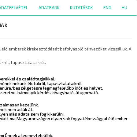
ADATFELVÉTEL
ADATBANK
KUTATÁSOK
ENG
HU
NAK
élő emberek kirekesztődését befolyásoló tényezőket vizsgáljuk. A
ről, tapasztalataikról.
erekkel és családtagjaikkal.
ének nekünk életükről, tapasztalataikról.
terjúra/beszélgetésre legmegfelelőbb időt és helyet.
szeretne, bármelyik kérdés kihagyható, átugorható.
izalmasan kezelünk.
nek nem adják át.
yen más adata sem fog kikerülni.
mi miatt ma Magyarországon olyan sok fogyatékossággal élő ember
mi Önnek a legmegfelelőbb.