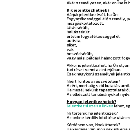
Akár személyesen, akár online is 
Kik jelentkezhetnek?
Várjuk jelentkezését, ha Ön:
Fogyatékossággal élő személy, p
mozgáskorlátozott,
látássérült,
hallássérült,
értelmi fogyatékossággal él,
autista,
siket,
vak,
beszédsérült,
vagy más, például halmozott fogy
Akkor is jelentkezhet, ha Ön olyan
tud részt venni az interjúban.
Csak nagykorú személyek jelentke
Miért fontos a részvételem?
Azért, mert alig szól kutatás ar
Ha mesél nekünk tapasztalatairó
Az elkészült tanulmányokat nyilvá
Hogyan jelentkezhetek?
Jelentkezni ezen a linken
lehet, eg
Mi történik, ha jelentkezek?
Az online kérdőív kitöltése után m
Kérdésem van, kinek írhatok?
Ha kérdése van, írjon nekünk erre