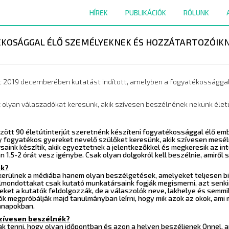
HÍREK
PUBLIKÁCIÓK
RÓLUNK
ÉKOSÁGGAL ÉLŐ SZEMÉLYEKNEK ÉS HOZZÁTARTOZÓIK
 2019 decemberében kutatást indított, amelyben a fogyatékossággal 
olyan válaszadókat keresünk, akik szívesen beszélnének nekünk életük
zött 90 életútinterjút szeretnénk készíteni fogyatékossággal élő emb
fogyatékos gyereket nevelő szülőket keresünk, akik szívesen meséln
saink készítik, akik egyeztetnek a jelentkezőkkel és megkeresik az in
 1,5-2 órát vesz igénybe. Csak olyan dolgokról kell beszélnie, amiről 
ok?
 kerülnek a médiába hanem olyan beszélgetések, amelyeket teljesen b
elmondottakat csak kutató munkatársaink fogják megismerni, azt senki
ket a kutatók feldolgozzák, de a válaszolók neve, lakhelye és semmil
tók megpróbálják majd tanulmányban leírni, hogy mik azok az okok, a
nnapokban.
szívesen beszélnék?
 tenni, hogy olyan időpontban és azon a helyen beszéljenek Önnel, a