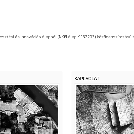
lesztési és Innovációs Alapból (NKFI Alap K 132293) közfinanszírozás
KAPCSOLAT