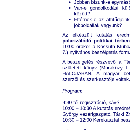
Jobban bízunk-e egymás
Van-e gondolkodási kül
között?
Eltérnek-e az attitűdjein
jobboldaliak vagyunk?
Az elkészült kutatás ered
polarizálódó politikai térben
10:00 órakor a Kossuth Klubb
7.) nyilvános beszélgetés form
A beszélgetés részvevői a Tá
született könyv (Muraközy 
HÁLÓJÁBAN. A magyar bete
szerzői és szerkesztője voltak
Program
:
9:30-től regisztráció, kávé
10:00 – 10:30 A kutatás eredm
György vezérigazgató, Tárki Zr
10:30 – 12:00 Kerekasztal besz