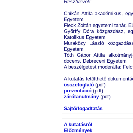
Résztvevők
:
Chikán Attila akadémikus, egy
Egyetem
Fleck Zoltán egyetemi tanár, 
Győrffy Dóra közgazdász, e
Katolikus Egyetem
Muraközy László közgazdász
Egyetem
Tóth Gábor Attila alkotmány
docens, Debreceni Egyetem
A beszélgetést moderálta: Felc
A kutatás letölthető dokumentác
összefoglaló
(pdf)
prezentáció
(pdf)
zárótanulmány
(pdf)
Sajtó/fogadtatás
A kutatásról
Előzmények