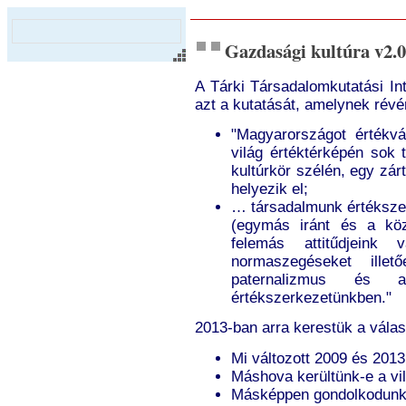
Gazdasági kultúra v2.0
A Tárki Társadalomkutatási In
azt a kutatását, amelynek révé
"Magyarországot értékvá
világ értéktérképén sok 
kultúrkör szélén, egy zár
helyezik el;
… társadalmunk értékszer
(egymás iránt és a közi
felemás attitűdjeink
normaszegéseket ille
paternalizmus és a
értékszerkezetünkben."
2013-ban arra kerestük a válas
Mi változott 2009 és 2013
Máshova kerültünk-e a vi
Másképpen gondolkodunk-