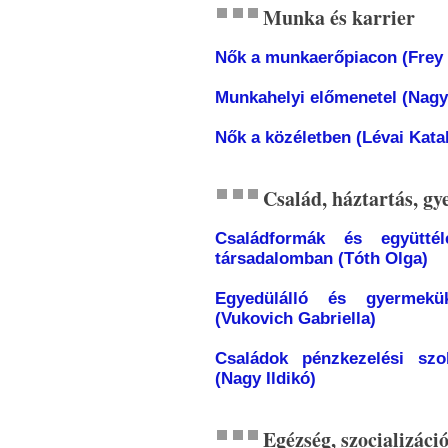
Munka és karrier
Nők a munkaerőpiacon (Frey 
Munkahelyi előmenetel (Nagy
Nők a közéletben (Lévai Katal
Család, háztartás, gy
Családformák és együtt
társadalomban (Tóth Olga)
Egyedülálló és gyermekü
(Vukovich Gabriella)
Családok pénzkezelési szo
(Nagy Ildikó)
Egézség, szocializáció