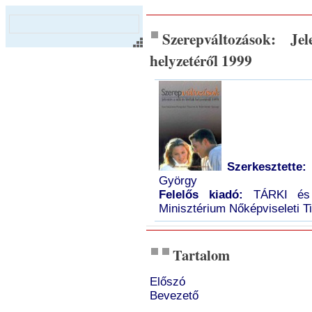
Szerepváltozások: Je
helyzetéről 1999
Szerkesztette:
György
Felelős kiadó:
TÁRKI és a
Minisztérium Nőképviseleti T
Tartalom
Előszó
Bevezető