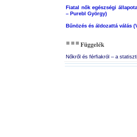
Fiatal nők egészségi állapot
– Purebl György)
Bűnözés és áldozattá válás (
Függelék
Nőkről és férfiakról – a statisz