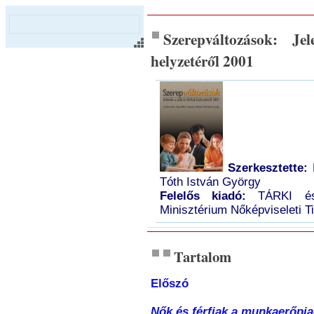
Szerepváltozások: Je
helyzetéről 2001
Szerkesztette:
N
Tóth István György
Felelős kiadó:
TÁRKI és 
Minisztérium Nőképviseleti T
Tartalom
Előszó
Nők és férfiak a munkaerőpi