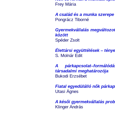
Frey Mária
A család és a munka szerepe 
Pongrácz Tiborné
Gyermekvállalás megváltozo
között
Spéder Zsolt
Élettársi együttélések – tén
S. Molnár Edit
A párkapcsolat–formáló
társadalmi meghatározója
Bukodi Erzsébet
Fiatal egyedülálló nők párkap
Utasi Ágnes
A késői gyermekvállalás pro
Klinger András