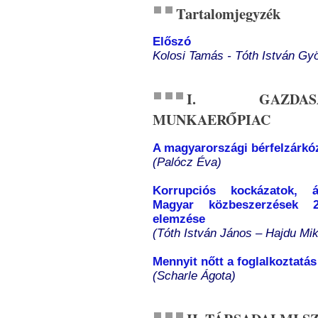
Tartalomjegyzék
Előszó
Kolosi Tamás - Tóth István Gy
I. GAZDAS
MUNKAERŐPIAC
A magyarországi bérfelzárkózá
(Palócz Éva)
Korrupciós kockázatok, át
Magyar közbeszerzések 2
elemzése
(Tóth István János – Hajdu Mik
Mennyit nőtt a foglalkoztatá
(Scharle Ágota)