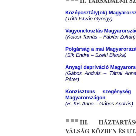
II. TÁRSADALMI 
Középosztály(ok) Magyarors
(Tóth István György)
Vagyoneloszlás Magyarorsz
(Kolosi Tamás – Fábián Zoltán)
Polgárság a mai Magyarorsz
(Sik Endre – Szeitl Blanka)
Anyagi depriváció Magyarors
(Gábos András – Tátrai Ann
Péter)
Konzisztens szegénysé
Magyarországon
(B. Kis Anna – Gábos András)
III. HÁZTART
VÁLSÁG KÖZBEN ÉS UT