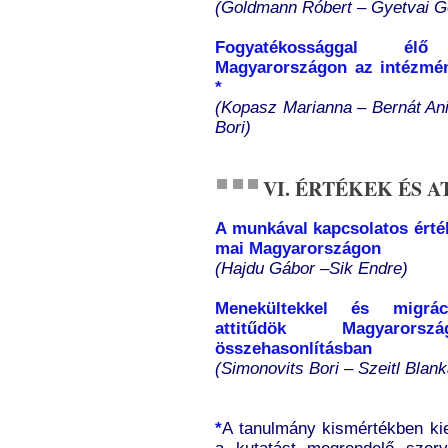
(Goldmann Róbert – Gyetvai Ge
Fogyatékossággal él
Magyarországon az intézmén
*
(Kopasz Marianna – Bernát An
Bori)
VI. ÉRTÉKEK ÉS 
A munkával kapcsolatos érték
mai Magyarországon
(Hajdu Gábor –Sik Endre)
Menekültekkel és migráci
attitűdök Magyaror
összehasonlításban
(Simonovits Bori – Szeitl Blank
*
A tanulmány kismértékben kieg