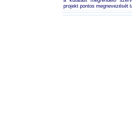
a kutatást megrendelő szerv
projekt pontos megnevezését t