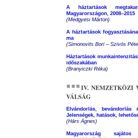
A háztartások megtakar
Magyarországon, 2008–2015
(Medgyesi Márton)
A háztartások fogyasztásána
ma
(Simonovits Bori – Szivós Péte
Háztartások munkaintenzitása
időszakában
(Branyiczki Réka)
IV. NEMZETKÖZI
VÁLSÁG
Elvándorlás, bevándorlás
Jelenségek, hatások, lehetős
(Hárs Ágnes)
Magyarország sajáto