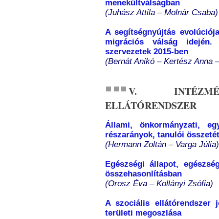
menekültválságban
(Juhász Attila – Molnár Csaba)
A segítségnyújtás evolúciója
migrációs válság idején.
szervezetek 2015-ben
(Bernát Anikó – Kertész Anna –
V. INTÉZMÉ
ELLÁTÓRENDSZER
Állami, önkormányzati, egy
részarányok, tanulói összetét
(Hermann Zoltán – Varga Júlia)
Egészségi állapot, egészsé
összehasonlításban
(Orosz Éva – Kollányi Zsófia)
A szociális ellátórendszer j
területi megoszlása