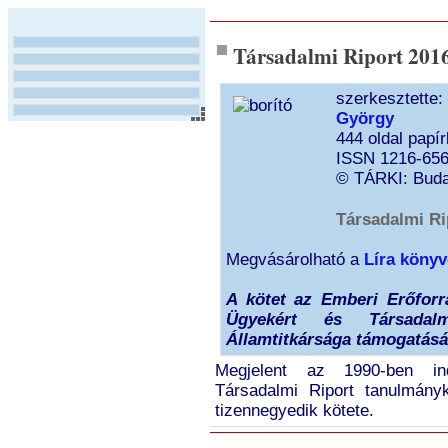
Társadalmi Riport 201
szerkesztette
György
444 oldal papí
ISSN 1216-65
© TÁRKI: Buda
Társadalmi R
Megvásárolható a
Líra könyv
A kötet az Emberi Erőforr
Ügyekért és Társadalm
Államtitkársága támogatásáv
Megjelent az 1990-ben ind
Társadalmi Riport tanulmányk
tizennegyedik kötete.