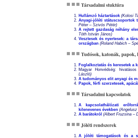
Társadalmi stuktúra
Hullámzó háztartások
(Kolosi T
Anyagi-jóléti státuscsoportok 
Péter – Szivós Pétér)
A rejtett gazdaság néhány e
Tóth István János)
Vesztesek és nyertesek: a tá
országban
(Roland Habich – Spé
Tudósok, katonák, papok, 
Foglalkoztatás és keresetek a 
Magyar Honvédség: hivatásos
László)
A tudományos elit anyagi és mo
Papok, férfi szerzetesek, apácá
Társadalmi kapcsolatok
A kapcsolathálózati erőfor
kilenevenes években
(Angelusz 
A barátokról
(Albert Fruzsina – 
Jóléti rendszerek
A jóléti támogatások és a 