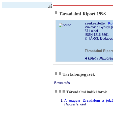
Társadalmi Riport 1998
szerkesztette:
Ko
Vukovich György (
571 oldal
ISSN 1216-6561
© TÁRKI: Budapes
Társadalmi Ripor
A kötet a Népjólé
Tartalomjegyzék
Bevezetés
Társadalmi indikátorok
A magyar társadalom a jelz
Harcsa István)