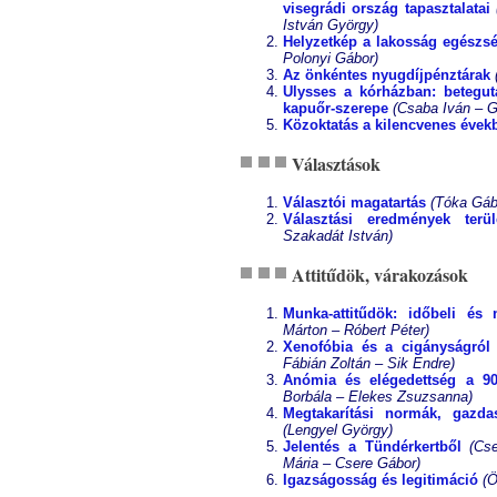
visegrádi ország tapasztalatai
István György)
Helyzetkép a lakosság egészség
Polonyi Gábor)
Az önkéntes nyugdíjpénztárak
Ulysses a kórházban: betegu
kapuőr-szerepe
(Csaba Iván – G
Közoktatás a kilencvenes évek
Választások
Választói magatartás
(Tóka Gáb
Választási eredmények terü
Szakadát István)
Attitűdök, várakozások
Munka-attitűdök: időbeli és 
Márton – Róbert Péter)
Xenofóbia és a cigányságról 
Fábián Zoltán – Sik Endre)
Anómia és elégedettség a 90
Borbála – Elekes Zsuzsanna)
Megtakarítási normák, gazda
(Lengyel György)
Jelentés a Tündérkertből
(Cs
Mária – Csere Gábor)
Igazságosság és legitimáció
(Ö