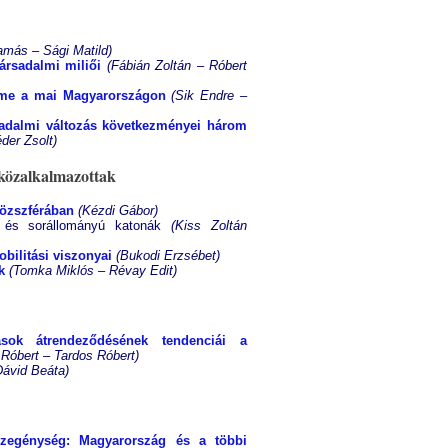
amás – Sági Matild)
társadalmi miliői
(Fábián Zoltán – Róbert
leme a mai Magyarországon
(Sik Endre –
rsadalmi változás következményei három
der Zsolt)
közalkalmazottak
közszférában
(Kézdi Gábor)
 és sorállományú katonák
(Kiss Zoltán
bilitási viszonyai
(Bukodi Erzsébet)
k
(Tomka Miklós – Révay Edit)
rások átrendeződésének tendenciái a
Róbert – Tardos Róbert)
Dávid Beáta)
szegénység: Magyarország és a többi