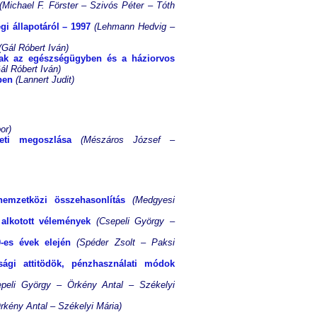
(Michael F. Förster – Szivós Péter – Tóth
i állapotáról – 1997
(Lehmann Hedvig –
(Gál Róbert Iván)
tak az egészségügyben és a háziorvos
ál Róbert Iván)
ben
(Lannert Judit)
or)
leti megoszlása
(Mészáros József –
nemzetközi összehasonlítás
(Medgyesi
alkotott vélemények
(Csepeli György –
-es évek elején
(Spéder Zsolt – Paksi
sági attitödök, pénzhasználati módok
epeli György – Örkény Antal – Székelyi
rkény Antal – Székelyi Mária)