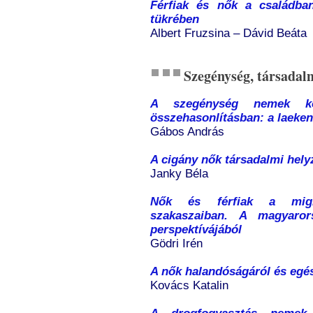
Férfiak és nők a családban
tükrében
Albert Fruzsina – Dávid Beáta
Szegénység, társada
A szegénység nemek köz
összehasonlításban: a laeken
Gábos András
A cigány nők társadalmi hel
Janky Béla
Nők és férfiak a migr
szakaszaiban. A magyaro
perspektívájából
Gödri Irén
A nők halandóságáról és egés
Kovács Katalin