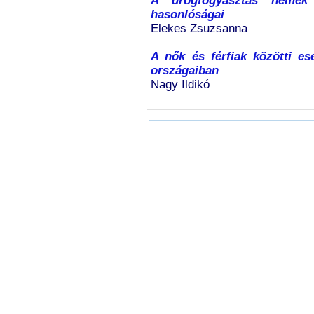
A drogfogyasztás nemek 
hasonlóságai
Elekes Zsuzsanna
A nők és férfiak közötti es
országaiban
Nagy Ildikó