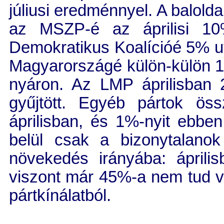
júliusi eredménnyel. A balolda
az MSZP-é az áprilisi 10
Demokratikus Koalícióé 5% u
Magyarországé külön-külön 1
nyáron. Az LMP áprilisban 
gyűjtött. Egyéb pártok ös
áprilisban, és 1%-nyit ebbe
belül csak a bizonytalano
növekedés irányába: áprili
viszont már 45%-a nem tud va
pártkínálatból.