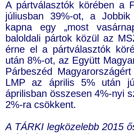
A pártválasztók körében a
júliusban 39%-ot, a Jobbi
kapna egy „most vasárnapi
baloldali pártok közül az M
érne el a pártválasztók kö
után 8%-ot, az Együtt Magya
Párbeszéd Magyarországért
LMP az április 5% után jú
áprilisban összesen 4%-nyi sz
2%-ra csökkent.
A TÁRKI legközelebb 2015 ősz