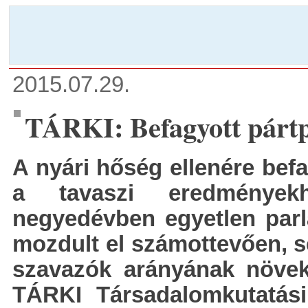
2015.07.29.
TÁRKI: Befagyott pártp
A nyári hőség ellenére befa
a tavaszi eredmények
negyedévben egyetlen parl
mozdult el számottevően, se
szavazók arányának növek
TÁRKI Társadalomkutatási I