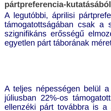
pártpreferencia-kutatásából
A legutóbbi, áprilisi pártpre
támogatottságában csak a st
szignifikáns erősségű elmoz
egyetlen párt táborának mére
A teljes népességen belül a
júliusban 22%-os támogatot
ellenzéki párt továbbra is a