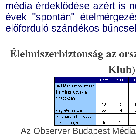
média érdeklődése azért is n
évek "spontán" ételmérgezés
előforduló szándékos bűncs
Élelmiszerbiztonság az or
Klub)
Az Observer Budapest Médiafi