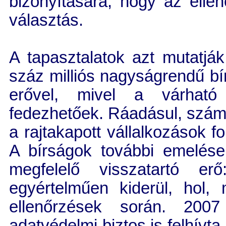
bizonyítására, hogy az elle
választás.
A tapasztalatok azt mutatjá
száz milliós nagyságrendű bí
erővel, mivel a várható t
fedezhetőek. Ráadásul, számo
a rajtakapott vállalkozások f
A bírságok további emelése
megfelelő visszatartó er
egyértelműen kiderül, hol, 
ellenőrzések során. 2007
adatvédelmi biztos is felhívta