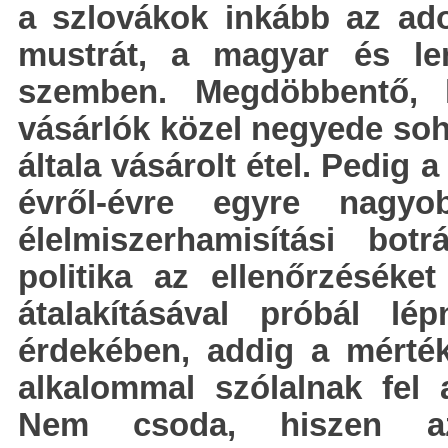
a szlovákok inkább az ado
mustrát, a magyar és le
szemben. Megdöbbentő,
vásárlók közel negyede soh
általa vásárolt étel. Pedig
évről-évre egyre nagyo
élelmiszerhamisítási bot
politika az ellenőrzéséke
átalakításával próbál lé
érdekében, addig a mérték
alkalommal szólalnak fel a
Nem csoda, hiszen az 