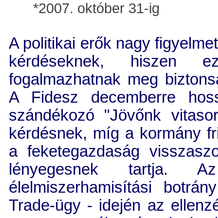
*2007. október 31-ig
A politikai erők nagy figyelme
kérdéseknek, hiszen e
fogalmazhatnak meg biztonsá
A Fidesz decemberre hossz
szándékozó "Jövőnk vitasoro
kérdésnek, míg a kormány fri
a feketegazdaság visszaszor
lényegesnek tartja. 
élelmiszerhamisítási botrá
Trade-ügy - idején az ellenz