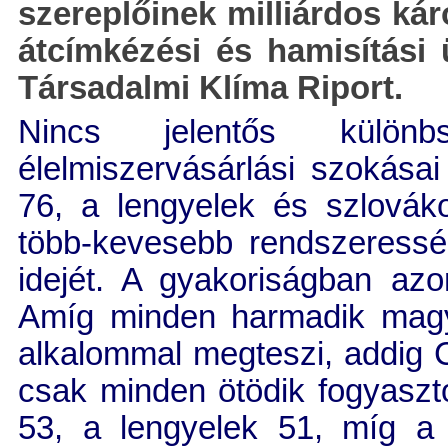
szereplőinek milliárdos ká
átcímkézési és hamisítási 
Társadalmi Klíma Riport.
Nincs jelentős külön
élelmiszervásárlási szokása
76, a lengyelek és szlovák
több-kevesebb rendszeressé
idejét. A gyakoriságban az
Amíg minden harmadik magy
alkalommal megteszi, addig
csak minden ötödik fogyaszt
53, a lengyelek 51, míg a 