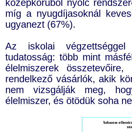
középkorúból nyolc rendszere
míg a nyugdíjasoknál keves
ugyanezt (67%).
Az iskolai végzettségge
tudatosság: több mint másfé
élelmiszerek összetevőire
rendelkező vásárlók, akik k
nem vizsgálják meg, hog
élelmiszer, és ötödük soha ne