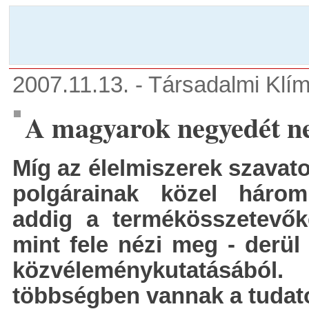
2007.11.13. - Társadalmi Klím
A magyarok negyedét ne
Míg az élelmiszerek szavato
polgárainak közel háromn
addig a termékösszetevők
mint fele nézi meg - derü
közvéleménykutatásáb
többségben vannak a tudat