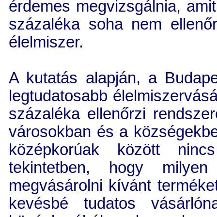
érdemes megvizsgálnia, amit a
százaléka soha nem ellenőrz
élelmiszer.
A kutatás alapján, a Budape
legtudatosabb élelmiszervásá
százaléka ellenőrzi rendszer
városokban és a községekben
középkorúak között ninc
tekintetben, hogy milyen
megvásárolni kívánt terméket
kevésbé tudatos vásárlóna