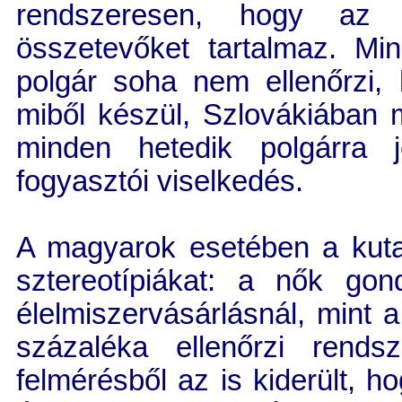
rendszeresen, hogy az á
összetevőket tartalmaz. M
polgár soha nem ellenőrzi, 
miből készül, Szlovákiában
minden hetedik polgárra 
fogyasztói viselkedés.
A magyarok esetében a kuta
sztereotípiákat: a nők go
élelmiszervásárlásnál, mint a
százaléka ellenőrzi rends
felmérésből az is kiderült, 