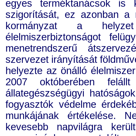
egyes terméktanácsok is k
szigorítását, ez azonban a
kormányzat a helyze
élelmiszerbiztonságot felü
menetrendszerű átszervezé
szervezet irányítását földműve
helyezte az önálló élelmisze
2007 októberében feláll
állategészségügyi hatóságok 
fogyasztók védelme érdeké
munkájának értékelése. N
kevesebb napvilágra kerü