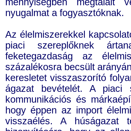
mennyiségben megtalált v
nyugalmat a fogyasztóknak.
Az élelmiszerekkel kapcsolat
piaci szereplőknek árt
feketegazdaság az élelmi
százalékosra becsült arányán 
keresletet visszaszorító foly
ágazat bevételét. A piaci
kommunikációs és márkaépít
hogy éppen az import élelmi
visszaélés. A húságazat t