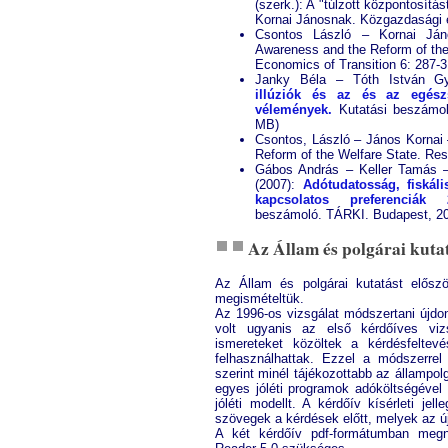
(szerk.): A "túlzott központosítá
Kornai Jánosnak. Közgazdasági 
Csontos László – Kornai Ján
Awareness and the Reform of the
Economics of Transition 6: 287-3
Janky Béla – Tóth István Gy
illúziók és az és az egészs
vélemények.
Kutatási beszámoló
MB)
Csontos, László – János Kornai
Reform of the Welfare State. Res
Gábos András – Keller Tamás 
(2007):
Adótudatosság, fiskáli
kapcsolatos preferenciák
beszámoló. TÁRKI. Budapest, 200
Az Állam és polgárai kut
Az Állam és polgárai kutatást elősz
megismételtük.
Az 1996-os vizsgálat módszertani újdo
volt ugyanis az első kérdőíves viz
ismereteket közöltek a kérdésfeltev
felhasználhattak. Ezzel a módszerrel 
szerint minél tájékozottabb az állampol
egyes jóléti programok adóköltségével
jóléti modellt. A kérdőív kísérleti je
szövegek a kérdések előtt, melyek az ú
A két kérdőív pdf-formátumban megn