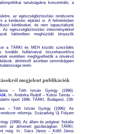
lompolitikai tanulságokra koncentráló, a
letre, az egészségbiztosítási rendszerre
ni a kérdezési eljárást is. A felmérésben
atkozó kérdéseket, és nem tapasztaltunk
t. Az egészségbiztosítási intézményekkel
zok hátterében meghúzódó tényezők
lt sor a TÁRKI és MEH közötti szerződés
s korábbi hullámaival összehasonlítva
ületek esetében megfigyelhetők a növekvő
dulások, áttörésről azonban semmiképpen
tudatossága terén.
tásokról megjelent publikációk
ános – Tóth István György (1996):
iók.
In. Andorka Rudolf – Kolosi Tamás –
dalmi riport 1996. TÁRKI, Budapest, 238-
nos – Tóth István György (1996): Az
i rendszer reformja. Századvég Új Folyam
rgy (1996): Az állam és polgárai: fiskális
eform az átmeneti gazdaságban. TÁRKI,
ent még: In.: Gács János – Köllő János