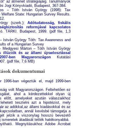
stól" az átmenet stratégiájáig. Tanulmányok
és Jogi Könyvkiadó, Budapest, 367-384.
os – Tóth István György (1998): Tax
 Welfare State: Hungarian Survey Results.
12.
örgy (szerk.):
Adótudatosság, fiskális
égbiztosítás reformjával kapcsolatos
. TÁRKI. Budapest, 1999. (pdf file, 1,3
 – István György Tóth: Tax Awareness and
ults of a Hungarian Survey
– Medgyesi Márton – Tóth István György
s illúziók és az állami újraelosztással
 2007-ben Magyarországon
Kutatási
7. (pdf file, 7,6 MB)
atások dokumentumai
ör 1996-ban végeztük el, majd 1999-ben
nság volt Magyarországon. Feltehetően ez
sgálat, ahol a kérdezettekkel olyan új
és előtt, amelyeket azután válaszaikhoz
lehetett tesztelni azt a hipotézist, mely
gár az adókkal,az állami kiadásokkal és az
 kapcsolatban, annál kevésbé támogatja a
llegét jelzik a viszonylag hosszú bevezető
j ismeretek átadását tették hatékonyabbá.
yitható. Megnyitásukhoz Adobe Acrobat