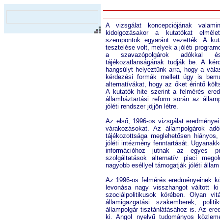
A vizsgálat koncepciójának valami
kidolgozásakor a kutatókat elmélet
szempontok egyaránt vezették. A kut
tesztelése volt, melyek a jóléti progr
a szavazópolgárok adókkal és
tájékozatlanságának tudják be. A kér
hangsúlyt helyeztünk arra, hogy a vál
kérdezési formák mellett úgy is bemu
alternatívákat, hogy az őket érintő köl
A kutatók hite szerint a felmérés er
államháztartási reform során az állam
jóléti rendszer jöjjön létre.
Az első, 1996-os vizsgálat eredményei
várakozásokat. Az állampolgárok adó
tájékozottsága meglehetősen hiányos
jóléti intézmény fenntartását. Ugyanak
információhoz jutnak az egyes pro
szolgáltatások alternatív piaci meg
nagyobb eséllyel támogatják jóléti állam
Az 1996-os felmérés eredményeinek köz
levonása nagy visszhangot váltott k
szociálpolitikusok körében. Olyan vit
államigazgatási szakemberek, poli
állampolgár tisztánlátásához is. Az ere
ki. Angol nyelvű tudományos közlemén