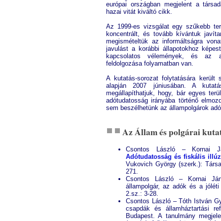
európai országban megjelent a társada
hazai vitát kiváltó cikk.
Az 1999-es vizsgálat egy szűkebb terü
koncentrált, és tovább kívántuk javíta
megismételtük az informáltságra von
javulást a korábbi állapotokhoz képes
kapcsolatos vélemények, és az a
feldolgozása folyamatban van.
A kutatás-sorozat folytatására kerü
alapján 2007 júniusában. A kutatá
megállapíthatjuk, hogy, bár egyes ter
adótudatosság irányába történő elmoz
sem beszélhetünk az állampolgárok adó
Az Állam és polgárai kuta
Csontos László – Kornai J
Adótudatosság és fiskális illúz
Vukovich György (szerk.): Társa
271.
Csontos László – Kornai Já
állampolgár, az adók és a jólét
2.sz.: 3-28.
Csontos László – Tóth István Gyö
csapdák és államháztartási r
Budapest. A tanulmány megjel