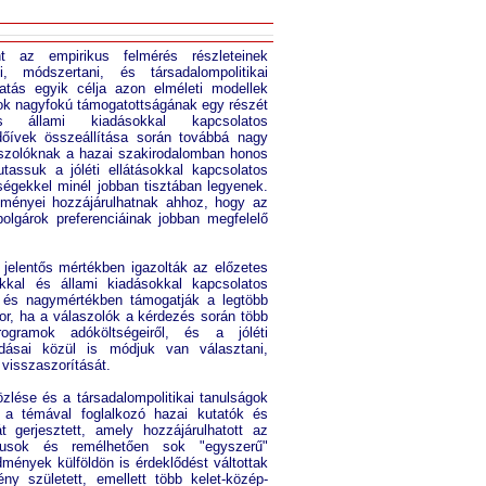
nt az empirikus felmérés részleteinek
i, módszertani, és társadalompolitikai
atás egyik célja azon elméleti modellek
amok nagyfokú támogatottságának egy részét
 állami kiadásokkal kapcsolatos
dőívek összeállítása során továbbá nagy
aszolóknak a hazai szakirodalomban honos
tassuk a jóléti ellátásokkal kapcsolatos
tségekkel minél jobban tisztában legyenek.
edményei hozzájárulhatnak ahhoz, hogy az
polgárok preferenciáinak jobban megfelelő
 jelentős mértékben igazolták az előzetes
kkal és állami kiadásokkal kapcsolatos
, és nagymértékben támogatják a legtöbb
kor, ha a válaszolók a kérdezés során több
gramok adóköltségeiről, és a jóléti
oldásai közül is módjuk van választani,
 visszaszorítását.
lése és a társadalompolitikai tanulságok
i a témával foglalkozó hazai kutatók és
át gerjesztett, amely hozzájárulhatott az
tikusok és remélhetően sok "egyszerű"
dmények külföldön is érdeklődést váltottak
y született, emellett több kelet-közép-