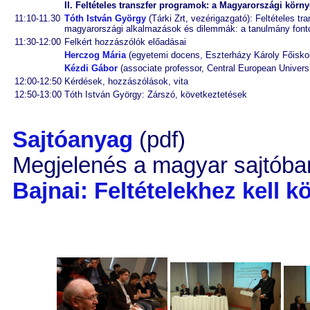
II. Feltételes transzfer programok: a Magyarországi körn
11:10-11.30
Tóth István György
(Tárki Zrt, vezérigazgató): Feltételes tr
magyarországi alkalmazások és dilemmák: a tanulmány font
11:30-12:00
Felkért hozzászólók előadásai
Herczog Mária
(egyetemi docens, Eszterházy Károly Főiskola
Kézdi Gábor
(associate professor, Central European Univers
12:00-12:50
Kérdések, hozzászólások, vita
12:50-13:00
Tóth István György: Zárszó, következtetések
Sajtóanyag
(pdf)
Megjelenés a magyar sajtóba
Bajnai: Feltételekhez kell k