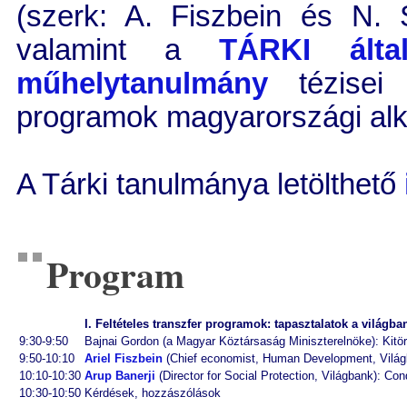
(szerk: A. Fiszbein és N. 
valamint a
TÁRKI által
műhelytanulmány
tézisei 
programok magyarországi alk
A Tárki tanulmánya letölthető
Program
I. Feltételes transzfer programok: tapasztalatok a világba
9:30-9:50
Bajnai Gordon (a Magyar Köztársaság Miniszterelnöke): Kitö
9:50-10:10
Ariel Fiszbein
(Chief economist, Human Development, Világba
10:10-10:30
Arup Banerji
(Director for Social Protection, Világbank): Con
10:30-10:50
Kérdések, hozzászólások